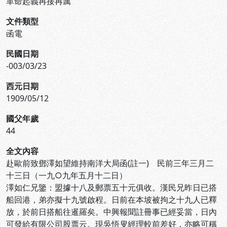
革命起義再接再厲
文件類型
函電
民國日期
-003/03/23
西元日期
1909/05/12
國父年歲
44
全文內容
赴歐前致鄧澤如望維持南洋大局函(註一) 民前三年三月二
十三日（一九○九年五月十二日）
澤如仁兄鑒：盟據十八及郵票五十元俱收。漢民兄昨日已搭
船回港，弟亦擬十九號啟程。日前在本坡被拘之十九人已釋
放，於前日搭船往暹羅矣。中興報聞註冊事已經妥當，日內
可發給有限公司股票云。現吳悟叟經理較前差好，亦略可稱