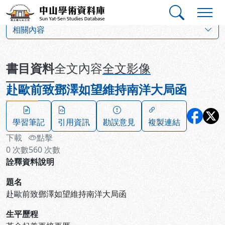
跳到主要內容
:::
:::
中山學術資料庫
:::
相關內容
書目資料
全文內容
全文影像
赴歐前致鄧澤如望維持南洋大局函
學習筆記
引用資訊
勘誤意見
複製連結
下載
點擊
0
次數
560
次數
詮釋資料說明
題名
赴歐前致鄧澤如望維持南洋大局函
生平歷程