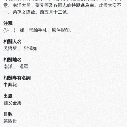
意。南洋大局，望兄等及各同志維持勵進為幸。此候大安不
一。弟孫文謹啟。西五月十二號。
注釋
(註一) 據「鄧編手札」原件影印。
相關人名
吳悟叟
、
鄧澤如
相關地名
南洋
、
暹羅
相關專有名詞
中興報
出處
國父全集
冊數
第四冊