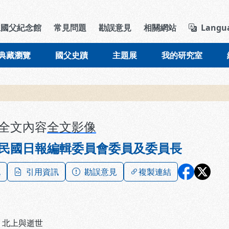
導覽列區塊
立國父紀念館
常見問題
勘誤意見
相關網站
Langu
典藏瀏覽
國父史蹟
主題展
我的研究室
全文內容
全文影像
民國日報編輯委員會委員及委員長
記
引用資訊
勘誤意見
複製連結
、
北上與逝世