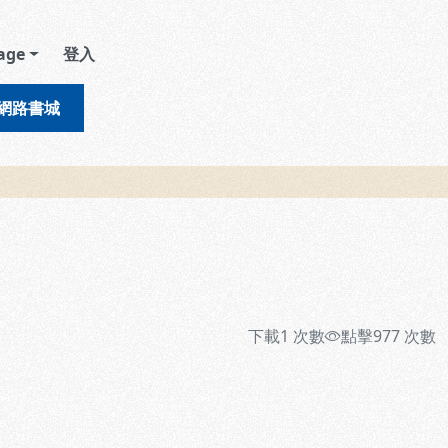
age
登入
網路書城
下載
1
次數
點擊
977
次數