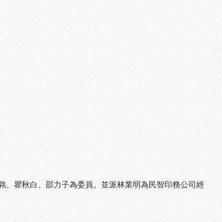
銘、瞿秋白、邵力子為委員。並派林業明為民智印務公司經