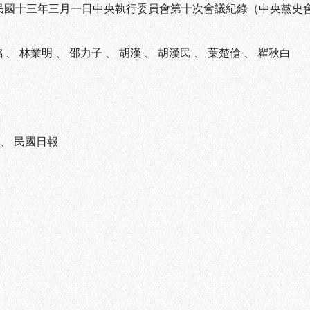
 民國十三年三月一日中央執行委員會第十次會議紀錄（中央黨史
銘
、
林業明
、
邵力子
、
胡漢
、
胡漢民
、
葉楚傖
、
瞿秋白
、
民國日報