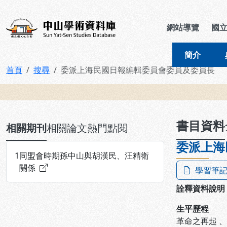
跳到主要內容
:::
:::
中山學術資料庫
網站導覽
國
簡介
首頁
搜尋
委派上海民國日報編輯委員會委員及委員長
:::
書目資料
相關期刊
相關論文
熱門點閱
委派上海
1
同盟會時期孫中山與胡漢民、汪精衛
關係
學習筆
詮釋資料說明
生平歷程
革命之再起