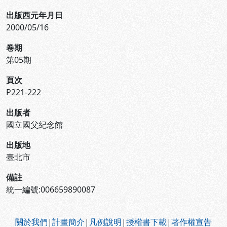
出版西元年月日
2000/05/16
卷期
第05期
頁次
P221-222
出版者
國立國父紀念館
出版地
臺北市
備註
統一編號:006659890087
:::
關於我們
|
計畫簡介
|
凡例說明
|
授權書下載
|
著作權宣告