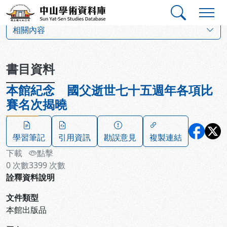
跳到主要內容
:::
:::
中山學術資料庫
:::
相關內容
書目資料
本館紀念 國父逝世七十五週年各項比
賽名次揭曉
學習筆記
引用資訊
勘誤意見
複製連結
下載
點擊
0
次數
3399
次數
詮釋資料說明
文件類型
本館出版品