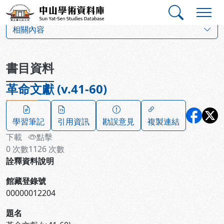
跳到主要內容
:::
:::
中山學術資料庫
:::
相關內容
書目資料
革命文獻 (v.41-60)
學習筆記
引用資訊
勘誤意見
複製連結
下載
點擊
0
次數
1126
次數
詮釋資料說明
館藏登錄號
00000012204
題名