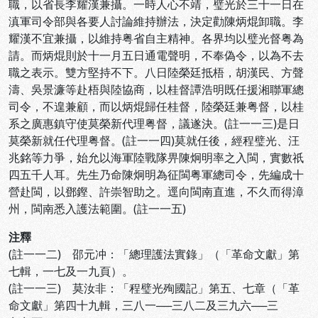
職，以省長李耀漢兼攝。一時人心不靖，璧光於三十一日在
滇軍司令部與各要人討論維持辦法，決定勸陳炳焜卸職。李
耀漢不宜兼攝，以維持粤省自主精神。各界均以璧光督粤為
請。而炳焜則於十一月五日通電聲明，不奉偽令，以為不去
職之表示。雙方堅持不下。八日陸榮廷抵梧，胡漢民、方聲
濤、吳景濂等赴梧與陸協商，以桂督譚浩明既任援湘聯軍總
司令，不遑兼顧，而以炳焜歸任桂督，陸榮廷兼粤督，以桂
系之廣惠鎮守使莫榮新代理粤督，議遂決。(註一一三)是日
莫榮新就任代理粤督。(註一一四)莫就任後，經程璧光、汪
兆銘等力爭，始允以海軍陸戰隊畀陳炯明率之入閩，實數祇
四五千人耳。先生乃命陳炯明為征閩粤軍總司令，先編成十
營赴閩，以鄧鏗、許崇智助之。逕向閩南直進，不久而得漳
州，閩南悉入護法範圍。(註一一五)
注釋
(註一一二) 邵元冲：「總理護法實錄」（「革命文獻」第
七輯，一七及一九頁）。
(註一一三) 莫汝非：「程璧光殉國記」第五、七章（「革
命文獻」第四十九輯，三八一──三八二及三九六──三