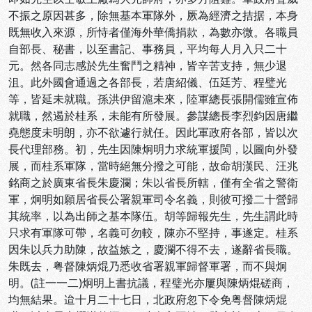
不振之原因甚多，除無基本軍隊外，厥為經濟之拮据，本身
既無收入來源，所恃者僅海外華僑捐款，為數亦微。各職員
自部長、秘書，以至書記、事務員，平均每人月入只二十
元。然各同志感於先生奮鬥之精神，皆辛苦支持，無少退
沮。此外國會通過之各部長，若唐紹儀、伍廷芳、程璧光
等，皆延未就職。孫洪伊留滬未來，陸軍總長張開儒雖宣佈
就職，然遏於桂系，未能有所發展。參謀總長李烈鈞因唐繼
堯態度未明朗，亦不欲遽行就任。因此軍政府各部，皆以次
長代理部務。初，先生因陳炯明力求統軍援閩，以圖向外發
展，而桂系軍隊，當時絕無分撥之可能，故命胡漢民、汪兆
銘商之於廣東省長朱慶瀾；朱以省長所轄，僅有全省之警衛
軍，炯明如願居省長公署親軍司令名義，則彼可撥二十營歸
其統率，以為出師之基本隊伍。胡等歸報先生，先生謂此時
只求有軍隊可帶，名義可勿較，陳亦不堅持，事遂定。桂系
因朱以兵力助陳，故益嫉之，慶瀾不得不去，遂辭省長職。
朱既去，粤督陳炳焜乃悉收省署親軍歸督軍署，而不與炯
明。(註一一二)炯明上書抗議，程璧光亦屢與陳炳焜磋商，
均無結果。迨十月二十七日，北政府忽下令免粤督陳炳焜