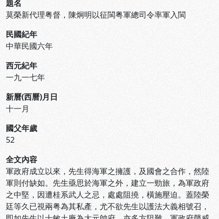
題名
莫榮新代理粤督，陳炯明以征閩粤軍總司令率軍入閩
民國紀年
中華民國六年
西元紀年
一九一七年
新曆(西曆)月日
十一月
國父年歲
52
全文內容
軍政府成立以來，先生得海軍之擁護，及國會之合作，然陸
軍則付缺如。先生亟思於海軍之外，建立一勁旅，為軍政府
之中堅，因遭桂系武人之忌，處處阻撓，橫施壓迫。蓋陸榮
廷等久已視兩粤為其私產，尤不欲先生以護法大義相號召，
即如先生以士敏土廠為大元帥府，亦多方阻難。軍政府聲威