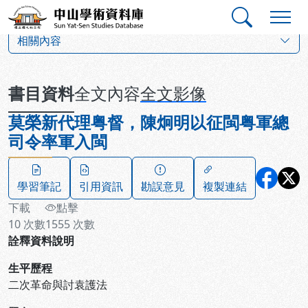
跳到主要內容
:::
:::
中山學術資料庫
:::
相關內容
書目資料
全文內容
全文影像
莫榮新代理粤督，陳炯明以征閩粤軍總
司令率軍入閩
學習筆記
引用資訊
勘誤意見
複製連結
下載
點擊
10
次數
1555
次數
詮釋資料說明
生平歷程
二次革命與討袁護法