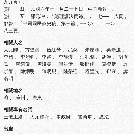
九九頁）。
(註一一四) 民國六年十一月二十七日「中華新報」。
(註一一五) 邵元冲：「總理護法實錄」，一七──一八頁；
鄒魯：「中國國民黨史稿」第三篇，一○八二──一○
八三頁。
相關人名
大元帥
、
方聲濤
、
伍廷芳
、
兆銘
、
朱慶瀾
、
吳景濂
、
李烈
、
李烈鈞
、
李耀
、
李耀漢
、
汪兆銘
、
胡漢
、
胡漢
民
、
唐紹儀
、
唐繼堯
、
孫洪伊
、
張開儒
、
莫榮新
、
許
崇智
、
陳炯明
、
陳炳焜
、
陸榮廷
、
程璧光
、
鄧鏗
、
譚
浩明
相關地名
滬
、
漳州
、
廣東
相關專有名詞
士敏土廠
、
大元帥府
、
軍政府
、
警衛軍
、
護法
出處