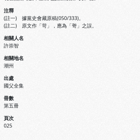
注釋
(註一) 據黨史會藏原稿(050/333)。
(註二) 原文作「苛」，應為「哿」之誤。
相關人名
許崇智
相關地名
潮州
出處
國父全集
冊數
第五冊
頁次
025