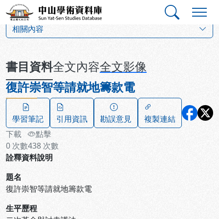
跳到主要內容
:::
:::
中山學術資料庫
:::
相關內容
書目資料
全文內容
全文影像
復許崇智等請就地籌款電
學習筆記
引用資訊
勘誤意見
複製連結
下載
點擊
0
次數
438
次數
詮釋資料說明
題名
復許崇智等請就地籌款電
生平歷程