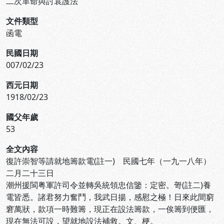
二次革命與討袁護法
文件類型
函電
民國日期
007/02/23
西元日期
1918/02/23
國父年歲
53
全文內容
復許崇智等請就地籌款電(註一) 民國七年（一九一八年）
二月二十三日
潮州援閩粤軍許司令並轉吳統領忠信鑒：定密。哿(註二)養
電皆悉。諸君努力奮鬥，我武日揚，感慰之極！日來此間窮
窘萬狀，款項一時難籌，現正在設法籌款，一俟籌到便匯，
現在無法可設，望就地設法補救。文、梗。