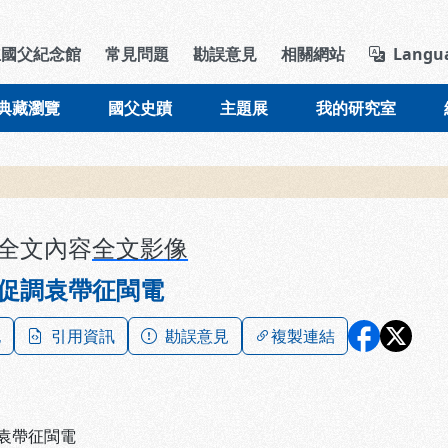
導覽列區塊
立國父紀念館
常見問題
勘誤意見
相關網站
Langu
典藏瀏覽
國父史蹟
主題展
我的研究室
全文內容
全文影像
促調袁帶征閩電
記
引用資訊
勘誤意見
複製連結
袁帶征閩電