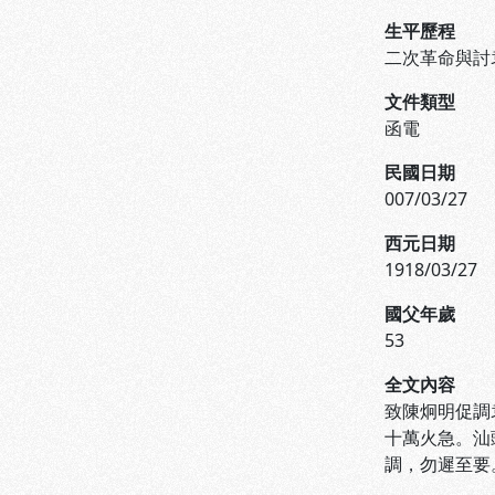
生平歷程
二次革命與討
文件類型
函電
民國日期
007/03/27
西元日期
1918/03/27
國父年歲
53
全文內容
致陳炯明促調
十萬火急。汕
調，勿遲至要