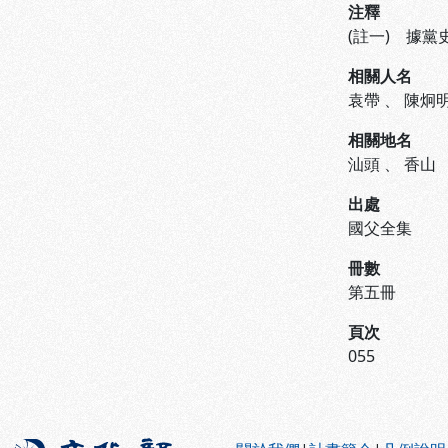
注釋
(註一) 據黨史
相關人名
袁帶
、
陳炯
相關地名
汕頭
、
香山
出處
國父全集
冊數
第五冊
頁次
055
:::