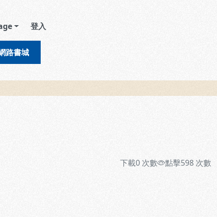
age
登入
網路書城
下載
0
次數
點擊
598
次數