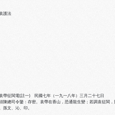
袁護法
袁帶征閩電(註一) 民國七年（一九一八年）三月二十七日
頭陳總司令鑒：存密。袁帶在香山，恐通龍生變；若調袁征閩，
。孫文、沁、印。