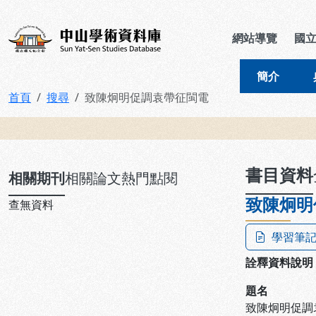
跳到主要內容
:::
:::
中山學術資料庫
網站導覽
國
簡介
首頁
搜尋
致陳炯明促調袁帶征閩電
:::
書目資料
相關期刊
相關論文
熱門點閱
致陳炯明
查無資料
學習筆
詮釋資料說明
題名
致陳炯明促調