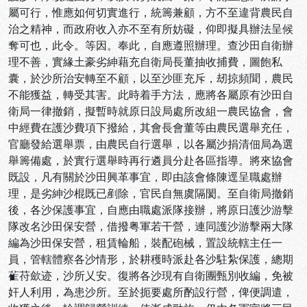
屬可行，惟應如何切實進行，統籌兼顧，方不至違背農民自
治之精神，而政府收入亦不至有所妨礙，仰即擬具辦法呈候
奪可也，此令。等因。奉此，自應遵照辦理。查沙田自衛辦
理不善，實緣土豪劣紳藉充自衛局長董抽收捕費，圖飽私
囊，於沙所治安轉至不顧，以至沙匪充斥，刼掠頻聞，農民
不能獲益，轉受其害。此時着手方法，應將各屬原有沙田自
衛局一律撤銷，擬暫時就原日設局處所改組一農民協會，會
中經費在護沙費項下撥給，其會長會董等由農民選舉充任，
官廳發給選舉票，由農民自行選舉，以各屬沙捐清佃局為選
舉籌備處，於實行選舉時再行遴員分赴各區指導。將來協會
既設，凡有關於沙田興革事宜，即由該會條陳逕呈職處辦
理，是劣紳沙棍既已剷除，官民自無虞隔閡。至自衛局撤銷
後，各沙保護事宜，自應由職處派隊接辦，將原日護沙游擊
隊改名沙田保安營，借撥粤軍若干營，連同護沙游擊兩大隊
編為沙田保安營，租賃輪船，裝配砲械，置設統轄主任一
員，管轄體察各沙情形，於耕穫時派赴各沙駐紮保護，總期
雈苻歛迹，沙所乂安。復將各沙現有自衛團甄別收編，免被
奸人利用，為患沙所。至於扼要處所酌設行營，俾便調遣，