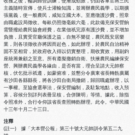
收獲之後，輪調歸營訓練，使漸成勁旅，仍由各軍官將三民
主義隨時宣傳，使兵士灌輸知識，並籌辦農民義學，以期擴
張黨義，使一般農民，咸知立國大本。至應徵護沙費，照章
由職處設局徵收。每畝仍照徵毫銀六毫，此款備充保安營餉
需暨撥給農民協會經費，在業佃祇完原有護沙費，並不增加
負擔，且實受官廳保護之益，自無不樂從，農民既安居樂
業，則各項徵收亦將因而起色，如此辦理，於農民自治精神
固不至相背，於政府收入得以切實整理，期收實效，用副鈞
座統籌兼顧之至意。所有遵擬撤銷自衛、扶掖農民編練保安
營、興辦農民義學各緣由，是否有當，理合呈請大元帥察
核，伏乞批示祇遵，如蒙俯准，並懇分令廣東省長轉飭廣屬
有沙田各縣縣長，將各沙田自衛局撤銷，歸回職處辦理，以
一事權。至協會選舉法，保安營編制，及駐紮地點，收入預
算，容候分別詳列表冊呈核，合併陳明」等情。據此，除指
令照准外，合行令仰該省長查照轉飭辦理。此令。中華民國
十三年十月二十三日。
注釋
(註一) 據「大本營公報」第三十號大元帥訓令第五二九