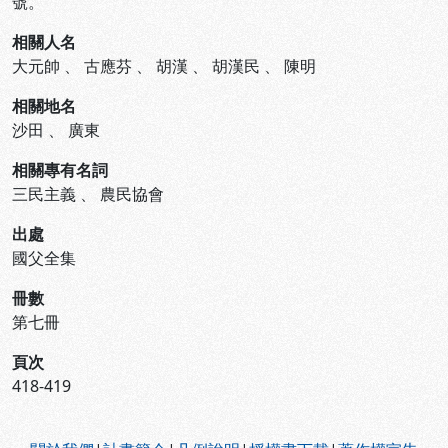
號。
相關人名
大元帥
、
古應芬
、
胡漢
、
胡漢民
、
陳明
相關地名
沙田
、
廣東
相關專有名詞
三民主義
、
農民協會
出處
國父全集
冊數
第七冊
頁次
418-419