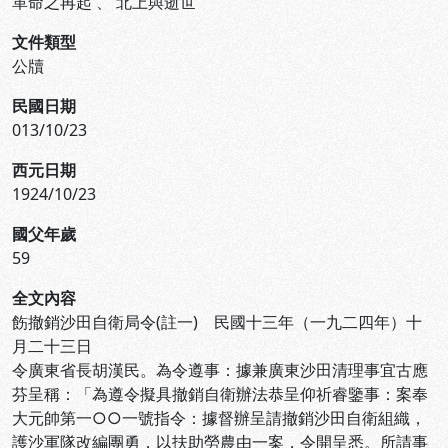
革命之再起
、
北上與逝世
文件類型
公牘
民國日期
013/10/23
西元日期
1924/10/23
國父年歲
59
全文內容
飭撤銷沙田自衛局令(註一) 民國十三年（一九二四年）十
月二十三日
令廣東省長胡漢民。為令遵事：據兼廣東沙田清理事宜古應
芬呈稱：「為遵令擬具撤銷自衛辦法恭呈仰祈睿鑒事：案奉
大元帥第一○○一號指令：據督辦呈請撤銷沙田自衛組織，
護沙軍隊改編團勇，以扶助勞農由一案，令開呈悉。所請事