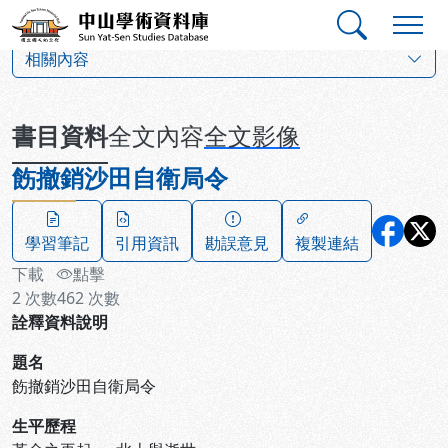
跳到主要內容
:::
:::
中山學術資料庫
:::
相關內容
書目資料
全文內容
全文影像
飭撤銷沙田自衛局令
學習筆記
引用資訊
勘誤意見
複製連結
下載
點擊
2
次數
462
次數
詮釋資料說明
題名
飭撤銷沙田自衛局令
生平歷程