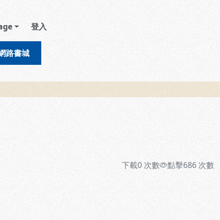
age
登入
網路書城
下載
0
次數
點擊
686
次數