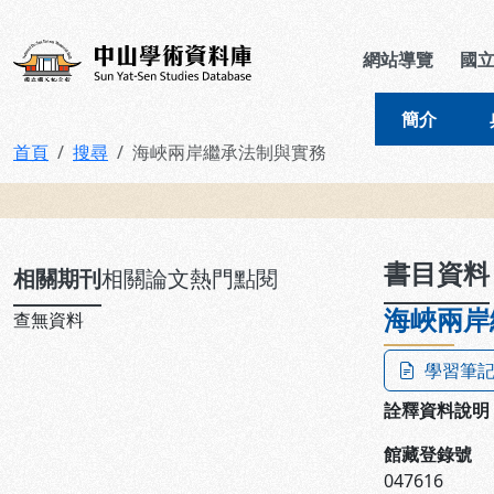
跳到主要內容
:::
:::
中山學術資料庫
網站導覽
國
簡介
首頁
搜尋
海峽兩岸繼承法制與實務
:::
書目資料
相關期刊
相關論文
熱門點閱
海峽兩岸
查無資料
學習筆
詮釋資料說明
館藏登錄號
047616