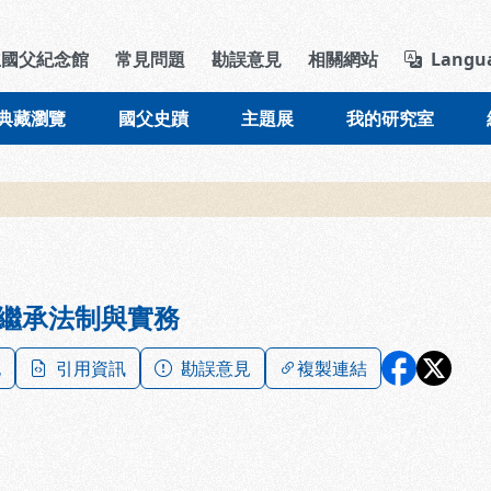
導覽列區塊
立國父紀念館
常見問題
勘誤意見
相關網站
Langu
典藏瀏覽
國父史蹟
主題展
我的研究室
繼承法制與實務
記
引用資訊
勘誤意見
複製連結