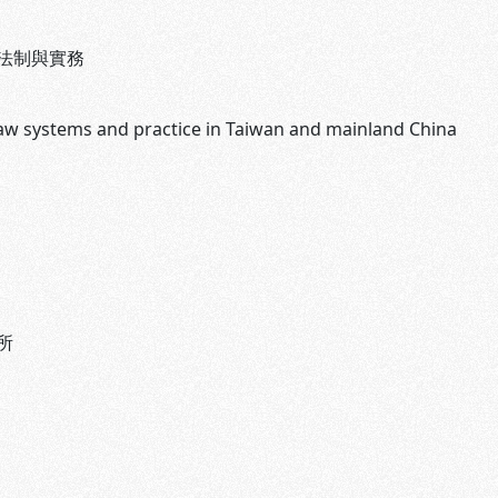
法制與實務
law systems and practice in Taiwan and mainland China
所