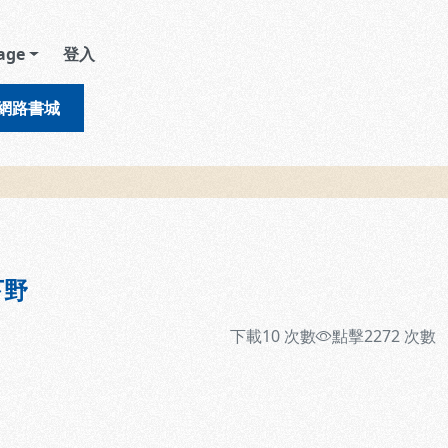
age
登入
網路書城
下野
下載
10
次數
點擊
2272
次數