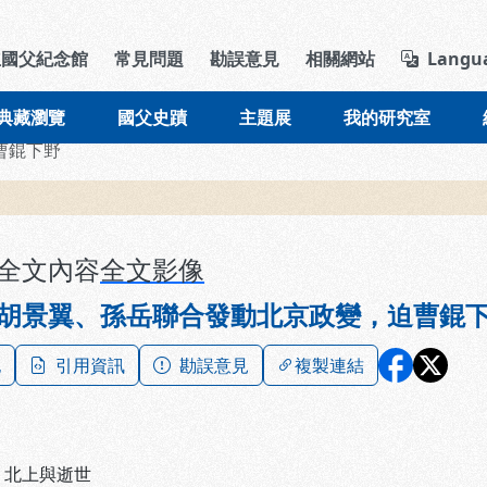
導覽列區塊
立國父紀念館
常見問題
勘誤意見
相關網站
Langu
典藏瀏覽
國父史蹟
主題展
我的研究室
曹錕下野
全文內容
全文影像
胡景翼、孫岳聯合發動北京政變，迫曹錕
記
引用資訊
勘誤意見
複製連結
、
北上與逝世