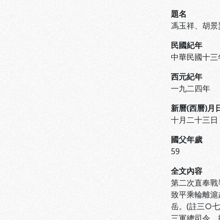
題名
馮玉祥、胡景
民國紀年
中華民國十三
西元紀年
一九二四年
新曆(西曆)月
十月二十三日
國父年歲
59
全文內容
第二次直奉戰
致平乘輪離滬
岳。(註三○
三軍總司令，