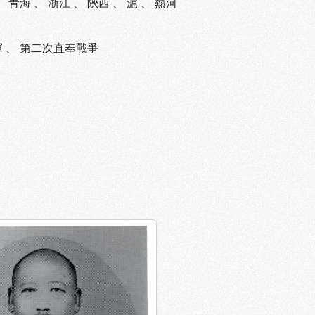
、
青海
、
浙江
、
陝西
、
滬
、
熱河
軍
、
第二次直奉戰爭