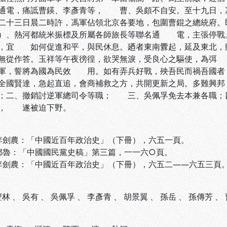
通電，痛詆曹鍈、李彥青等， 曹、吳頗不自安。至十九日，
十三日晨二時許，馮軍佔領北京各要地，包圍曹錕之總統府。
）、熱河都統米振標及所屬各師旅長等聯名通 電，主張停戰
，宜 如何促進和平，與民休息。廼者東南釁起，延及東北，
無從作答。玉祥等午夜徬徨，欲哭無淚，受良心之驅使，為弭
軍，誓將為國為民效 用。如有弄兵好戰，殃吾民而禍吾國者
全國賢達，急起直追，會商補救之方，共開更新之局。多難興
；二、撤銷討逆軍總司令等職； 三、吳佩孚免去本兼各職；四
散， 遂被迫下野。
 李劍農：「中國近百年政治史」（下冊），六五一頁。
 鄒魯：「中國國民黨史稿」第三篇，一一六○頁。
 李劍農：「中國近百年政治史」（下冊），六五二――六五三頁
豐林
、
吳有
、
吳佩孚
、
李彥青
、
胡景翼
、
孫岳
、
孫傳芳
、