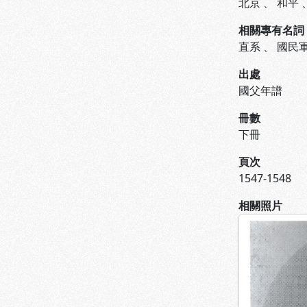
北京
、
和平
相關專有名詞
直系
、
國民
出處
國父年譜
冊數
下冊
頁次
1547-1548
相關照片