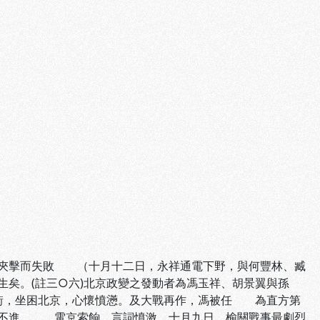
芳夾擊而失敗 （十月十二日，永祥通電下野，與何豐林、臧
矣。(註三○六)北京政變之發動者為馮玉祥、胡景翼與孫
空銜，坐困北京，心懷憤懣。及大戰再作，馮被任 為直方第
徊不進， 電京索餉，言詞憤激。十月九日，榆關戰事最劇烈