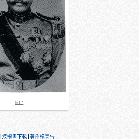
曹錕
|
授權書下載
|
著作權宣告