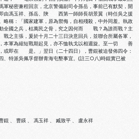
馮軍秘密兼程回京，北京警備副司令孫岳，事前已有默契，開
即由馮玉祥、孫岳、陝 西第一師師長胡景翼（時任吳之援
。略稱：「國家建軍，原為禦侮，自相殘殺，中外同羞。執政
動全國之兵，枯萬民之骨，究之因何而 戰？為誰而戰？主
 戰之主張，爰於十月二十三日決意回兵，並聯合所屬各軍，
，本軍為縮短戰期起見，亦不恤執戈以相週旋。至一切 善
邦，或即在 是。」翌日（二十四日），曹錕被迫發佈四令：
、特派吳佩孚督辦青海屯墾事宜。(註三○八)時錕實已被
。
曹錕
、
曹鍈
、
馮玉祥
、
臧致平
、
盧永祥