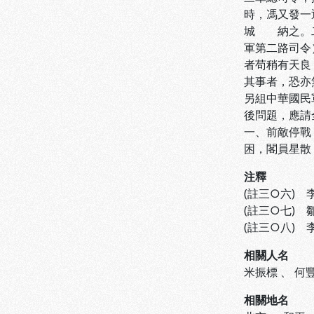
時，馮又發一
城 納之。二
軍第二路司令
者苟稍有天良
其事者，恐亦
另組中華國民
後問題，應請
一、前敵停戰
困，閣員星
注釋
(註三○六)
(註三○七)
(註三○八)
相關人名
米振標
、
何
相關地名