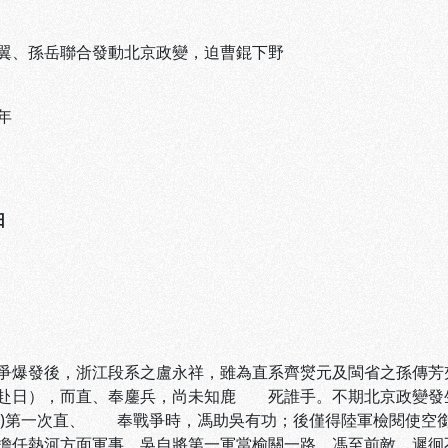
翼、孫岳聯合發動北京政變，迫曹錕下野
年
日
爭爆發後，浙江段系之盧永祥，雖為直系齊爕元及閩省之孫傳
赴日），而直、奉鏖兵，尚未知鹿 死誰手。不期北京政變發生
七)第一次直、 奉戰爭時，馮助吳有功；後僅得陸軍檢閱使
擔任熱河方面軍事，吳自將第一軍當榆關一路。馮至前敵，遲