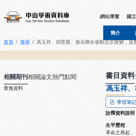
跳到主要內容
:::
:::
中山學術資料庫
網站導覽
國
簡介
首頁
搜尋
馮玉祥、胡景翼、孫岳聯合發動北京政變，迫
:::
書目資料
相關期刊
相關論文
熱門點閱
馮玉祥、
查無資料
學習筆
詮釋資料說明
生平歷程
革命之再起