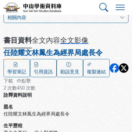
跳到主要內容
:::
:::
中山學術資料庫
:::
相關內容
書目資料
全文內容
全文影像
任陸耀文林鳳生為經界局處長令
學習筆記
引用資訊
勘誤意見
複製連結
下載
點擊
2
次數
450
次數
詮釋資料說明
題名
任陸耀文林鳳生為經界局處長令
生平歷程