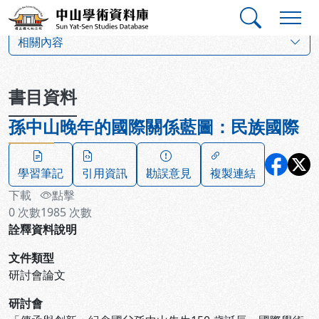
跳到主要內容
:::
:::
中山學術資料庫
:::
相關內容
書目資料
孫中山晚年的國際關係藍圖：民族國際
學習筆記
引用資訊
勘誤意見
複製連結
下載
點擊
0
次數
1985
次數
詮釋資料說明
文件類型
研討會論文
研討會