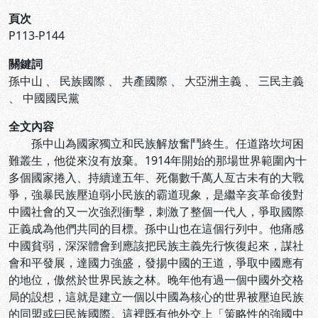
頁次
P113-P144
關鍵詞
孫中山
、
民族國際
、
共產國際
、
大亞洲主義
、
三民主義
、
中國國民黨
全文內容
孫中山為國家獨立和民族解放奮鬥終生。任道路坎坷困
難叢生，他從來沒有放棄。1914年開始的那場世界範圍內十
多個國家捲入、持續達五年、死傷數千萬人亙古未有的大戰
爭，強暴民族壓迫弱小民族的霸道現象，是繼辛亥革命後對
中國社會的又一次強烈衝擊，刺激了整個一代人，爭取國際
正義成為他們共同的目標。孫中山也在這個行列中。他痛感
中國貧弱，深深體會到應該把民族主義先行恢復起來，謀社
會和平發展，達國力強盛，發揚中國的王道，爭取中國應有
的地位，傲然於世界民族之林。晚年他有過一個中國外交格
局的設想，這就是建立一個以中國為核心的世界被壓迫民族
的同盟或曰民族國際。這裡既有他外交上「策略性的強國中