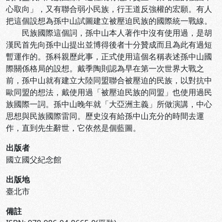
心取向」，又有聯合弱小民族，行王道反強權的宏願。有人
把這個設想為孫中山試圖建立被壓迫民族的國際統一戰線。
民族國際這個詞，孫中山本人著作中沒有使用過，是胡
漢民首先向孫中山提出並博得後者十分贊成而且為此有過短
暫運作的。孫科親歷此事，正式使用這個名稱表述孫中山國
際關係格局的設想。戴季陶則認為早在第一次世界大戰之
前，孫中山就有建立大陸同盟聯合被壓迫的民族，以對抗中
歐同盟的想法，戴使用過「被壓迫民族的同盟」也使用過民
族國際一詞。孫中山晚年就「大亞洲主義」所做演講，中心
思想與民族國際雷同。歷史沒有給孫中山充分的時間去運
作，直到先生辭世，它依然是個藍圖。
出版者
國立國父紀念館
出版地
臺北市
備註