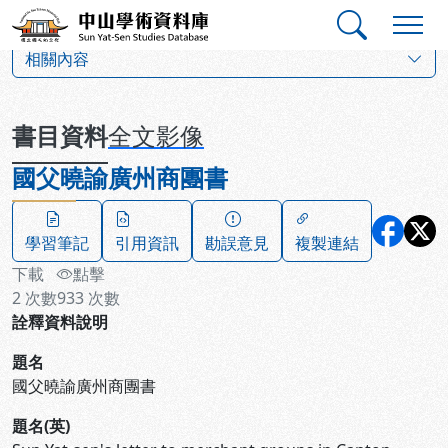
跳到主要內容
:::
:::
中山學術資料庫
:::
相關內容
書目資料
全文影像
國父曉諭廣州商團書
學習筆記
引用資訊
勘誤意見
複製連結
下載
點擊
2
次數
933
次數
詮釋資料說明
題名
國父曉諭廣州商團書
題名(英)