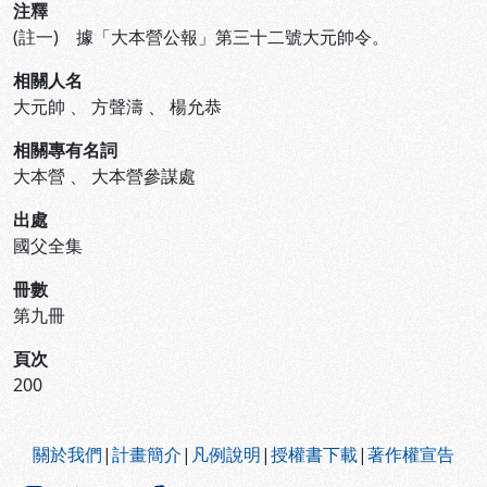
注釋
(註一) 據「大本營公報」第三十二號大元帥令。
相關人名
大元帥
、
方聲濤
、
楊允恭
相關專有名詞
大本營
、
大本營參謀處
出處
國父全集
冊數
第九冊
頁次
200
:::
關於我們
|
計畫簡介
|
凡例說明
|
授權書下載
|
著作權宣告