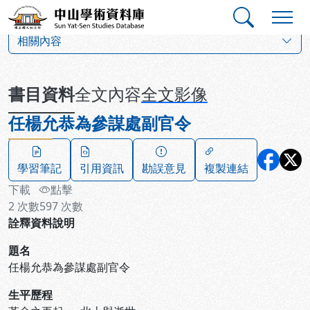
跳到主要內容
:::
:::
中山學術資料庫
:::
相關內容
書目資料
全文內容
全文影像
任楊允恭為參謀處副官令
學習筆記
引用資訊
勘誤意見
複製連結
下載
點擊
2
次數
597
次數
詮釋資料說明
題名
任楊允恭為參謀處副官令
生平歷程