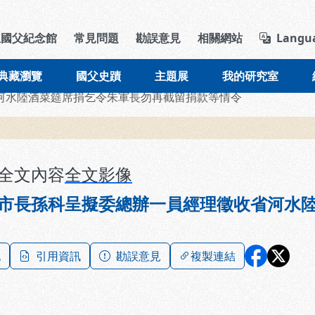
導覽列區塊
立國父紀念館
常見問題
勘誤意見
相關網站
Langu
典藏瀏覽
國父史蹟
主題展
我的研究室
河水陸酒菜筵席捐乞令朱軍長勿再截留捐款等情令
全文內容
全文影像
市長孫科呈擬委總辦一員經理徵收省河水
記
引用資訊
勘誤意見
複製連結