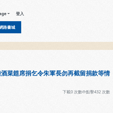
age
登入
網路書城
陸酒菜筵席捐乞令朱軍長勿再截留捐款等情
下載
0
次數
點擊
432
次數