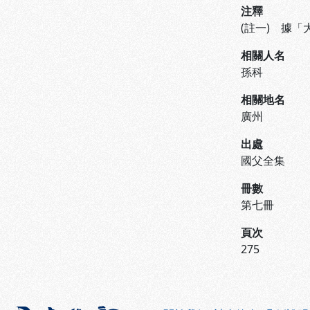
注釋
(註一) 據
相關人名
孫科
相關地名
廣州
出處
國父全集
冊數
第七冊
頁次
275
:::