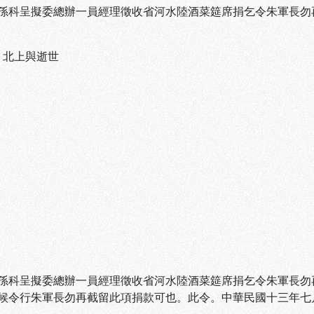
孫科呈擬委總辦一員經理徵收省河水陸酒菜筵席捐乞令朱軍長勿
、
北上與逝世
孫科呈擬委總辦一員經理徵收省河水陸酒菜筵席捐乞令朱軍長勿再
候令行朱軍長勿再截留此項捐款可也。此令。中華民國十三年七