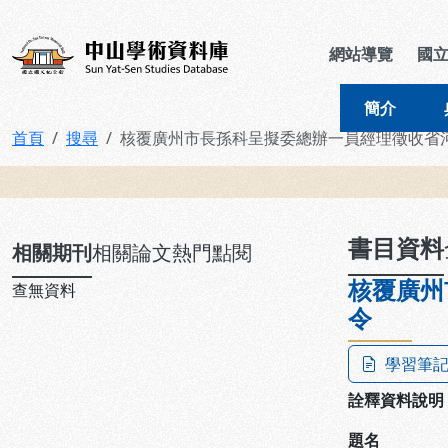
跳到主要內容
:::
:::
中山學術資料庫
網站導覽
國
簡介
首頁
搜尋
核覆廣州市長孫科呈擬委總辦一員經理徵收省
:::
書目資料
相關期刊
相關論文
熱門點閱
核覆廣州
查無資料
令
學習筆
詮釋資料說明
題名