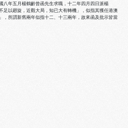
。按民國八年五月楊鶴齡曾函先生求職，十二年四月四日派楊
足以廻旋，近觀大局，知已大有轉機」，似指其獲任港澳
，所謂新舊兩年似指十二、十三兩年，故來函及批示皆當