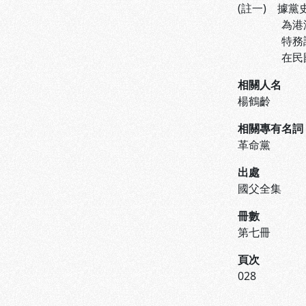
(註一) 據
為港澳特務
特務調查員
在民國十三
相關人名
楊鶴齡
相關專有名詞
革命黨
出處
國父全集
冊數
第七冊
頁次
028