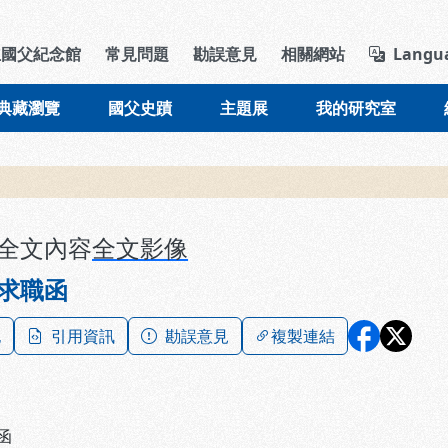
導覽列區塊
立國父紀念館
常見問題
勘誤意見
相關網站
Langu
典藏瀏覽
國父史蹟
主題展
我的研究室
全文內容
全文影像
求職函
記
引用資訊
勘誤意見
複製連結
函