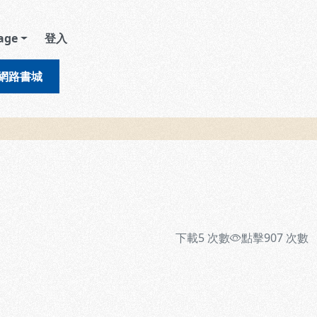
age
登入
網路書城
下載
5
次數
點擊
907
次數