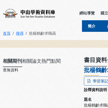
跳到主要內容
:::
:::
中山學術資料庫
網站導覽
國
簡介
首頁
搜尋
批楊鶴齡求職函
:::
書目資料
相關期刊
相關論文
熱門點閱
批楊鶴齡
查無資料
學習筆
詮釋資料說明
題名
批楊鶴齡求職