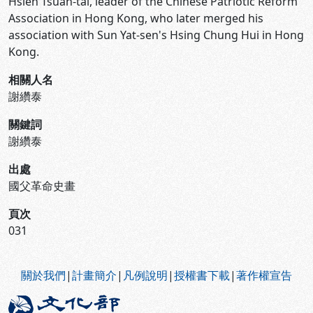
Hsieh Tsuan-tai, leader of the Chinese Patriotic Reform
Association in Hong Kong, who later merged his
association with Sun Yat-sen's Hsing Chung Hui in Hong
Kong.
相關人名
謝纘泰
關鍵詞
謝纘泰
出處
國父革命史畫
頁次
031
:::
關於我們
|
計畫簡介
|
凡例說明
|
授權書下載
|
著作權宣告