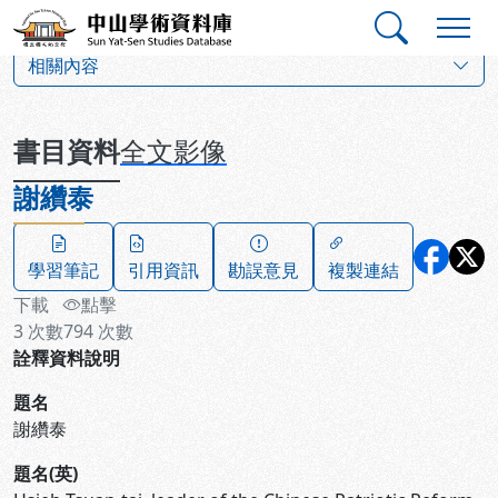
跳到主要內容
:::
:::
中山學術資料庫
:::
相關內容
書目資料
全文影像
謝纘泰
學習筆記
引用資訊
勘誤意見
複製連結
下載
點擊
3
次數
794
次數
詮釋資料說明
題名
謝纘泰
題名(英)