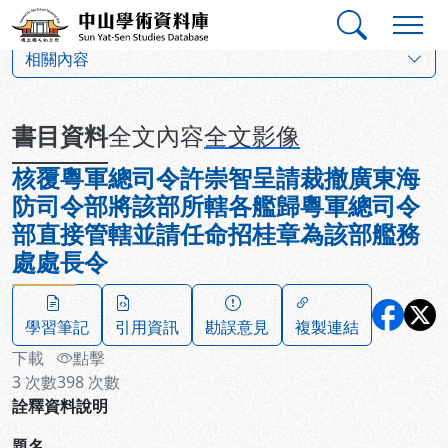
跳到主要內容
:::
:::
中山學術資料庫
:::
相關內容
書目資料
全文內容
全文影像
核覆粵軍總司令許崇智呈請裁撤廣東海
防司令部將該部所轄各艦歸粵軍總司令
部直接管轄並請任命招桂章為該部艦務
處處長令
學習筆記
引用資訊
勘誤意見
複製連結
下載
點擊
3
次數
398
次數
詮釋資料說明
題名