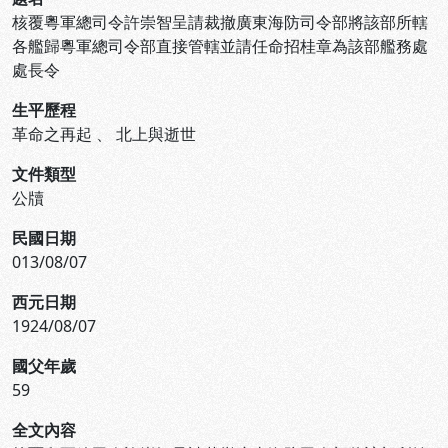
核覆粵軍總司令許崇智呈請裁撤廣東海防司令部將該部所轄
各艦歸粵軍總司令部直接管轄並請任命招桂章為該部艦務處
處長令
生平歷程
革命之再起
、
北上與逝世
文件類型
公牘
民國日期
013/08/07
西元日期
1924/08/07
國父年歲
59
全文內容