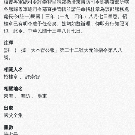
核覆粵軍總司令許崇智呈請裁撤廣東海防司令部將該部所轄
各艦歸粵軍總司令部直接管轄並請任命招桂章為該部艦務處
處長令(註一)民國十三年（一九二四年）八月七日呈悉。招
桂章已有明令准予任命矣。餘均如擬辦理，仰即分行知照可
也。此令。中華民國十三年八月七日。
注釋
(註一) 據「大本營公報」第二十二號大元帥指令第八八一
號。
相關人名
招桂章
、
許崇智
相關地名
東海
、
海防
、
廣東
出處
國父全集
冊數
第七冊