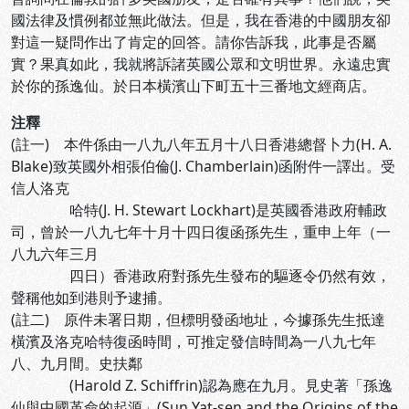
國法律及慣例都並無此做法。但是，我在香港的中國朋友卻
對這一疑問作出了肯定的回答。請你告訴我，此事是否屬
實？果真如此，我就將訴諸英國公眾和文明世界。永遠忠實
於你的孫逸仙。於日本橫濱山下町五十三番地文經商店。
注釋
(註一) 本件係由一八九八年五月十八日香港總督卜力(H. A.
Blake)致英國外相張伯倫(J. Chamberlain)函附件一譯出。受
信人洛克
哈特(J. H. Stewart Lockhart)是英國香港政府輔政
司，曾於一八九七年十月十四日復函孫先生，重申上年（一
八九六年三月
四日）香港政府對孫先生發布的驅逐令仍然有效，
聲稱他如到港則予逮捕。
(註二) 原件未署日期，但標明發函地址，今據孫先生抵達
橫濱及洛克哈特復函時間，可推定發信時間為一八九七年
八、九月間。史扶鄰
(Harold Z. Schiffrin)認為應在九月。見史著「孫逸
仙與中國革命的起源」(Sun Yat-sen and the Origins of the