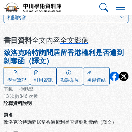
跳到主要內容
:::
:::
中山學術資料庫
:::
相關內容
書目資料
全文內容
全文影像
致洛克哈特詢問居留香港權利是否遭到
剝奪函（譯文）
學習筆記
引用資訊
勘誤意見
複製連結
下載
點擊
13
次數
846
次數
詮釋資料說明
題名
致洛克哈特詢問居留香港權利是否遭到剝奪函（譯文）