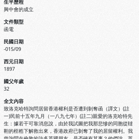
生平歷程
興中會的成立
文件類型
函電
民國日期
-015/09
西元日期
1897
國父年歲
32
全文內容
致洛克哈特詢問居留香港權利是否遭到剝奪函（譯文）(註
一)民前十五年九月（一八九七年）(註二)親愛的洛克哈特先
生：據若干可靠消息說，由於我試圖把我那悲慘的同胞從韃
靼的桎梏下解救出來，香港政府已剝奪了我的居留權利。我
曾詢問在倫敦的許多英國朋友，是否確有其事？他們說，英