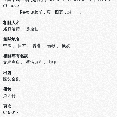
Chinese
Revolution)，頁一四五，註一一。
相關人名
洛克哈特
、
孫逸仙
相關地名
中國
、
日本
、
香港
、
倫敦
、
橫濱
相關專有名詞
文經商店
、
香港政府
、
韃靼
出處
國父全集
冊數
第四冊
頁次
016-017