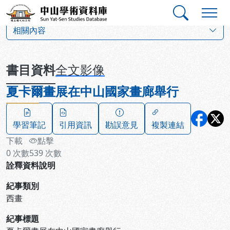
跳到主要內容
:::
:::
中山學術資料庫
:::
相關內容
書目資料
全文影像
夏卡爾畫展在中山國家畫廊舉行
學習筆記
引用資訊
勘誤意見
複製連結
下載
點擊
0
次數
539
次數
詮釋資料說明
紀事類別
西畫
紀事標題