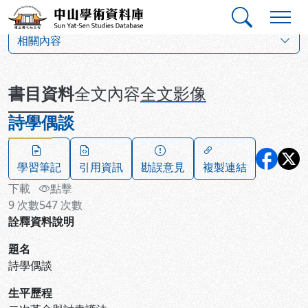
跳到主要內容
:::
:::
中山學術資料庫
:::
相關內容
書目資料
全文內容
全文影像
詩學偶談
學習筆記
引用資訊
勘誤意見
複製連結
下載
點擊
9
次數
547
次數
詮釋資料說明
題名
詩學偶談
生平歷程