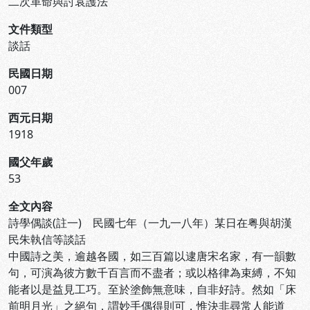
二次革命與討袁護法
文件類型
談話
民國日期
007
西元日期
1918
國父年歲
53
全文內容
詩學偶談(註一) 民國七年（一九一八年）某日在粤與胡漢
民朱執信等談話
中國詩之美，逾越各國，如三百篇以逮唐宋名家，有一韻數
句，可演為彼方數千百言而不盡者；或以格律為束縛，不知
能者以是益見工巧。至於塗飾無意味，自非好詩。然如「床
前明月光」之絕句，謂妙手偶得則可，惟決非尋常人能道