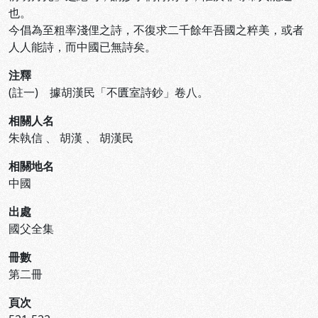
也。
今倡為至粗率淺俚之詩，不復求二千餘年吾國之粹美，或者
人人能詩，而中國已無詩矣。
注釋
(註一) 據胡漢民「不匱室詩鈔」卷八。
相關人名
朱執信
、
胡漢
、
胡漢民
相關地名
中國
出處
國父全集
冊數
第二冊
頁次