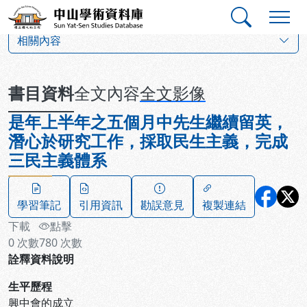
跳到主要內容
:::
:::
中山學術資料庫
:::
相關內容
書目資料
全文內容
全文影像
是年上半年之五個月中先生繼續留英，
潛心於研究工作，採取民生主義，完成
三民主義體系
學習筆記
引用資訊
勘誤意見
複製連結
下載
點擊
0
次數
780
次數
詮釋資料說明
生平歷程
興中會的成立