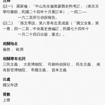
注釋
(註一) 羅家倫：「中山先生倫敦蒙難史料考訂」（南京京
華印書館，民國二十四年十月重訂本），一四二──
一六二頁所引偵探報告。
(註二) 「孫文學說」第八章有志竟成篇（「國父全集」第
一冊，四一二頁，中央黨史會編訂，民國七十四年十
一月二十四日出版，臺北）。
相關地名
倫敦
、
歐洲
相關專有名詞
三民主義
、
大英博物院
、
司賴特偵探社
、
民生主義
、
南
肯新登博物院
、
帝國主義
、
資本主義
出處
國父年譜
冊數
上冊