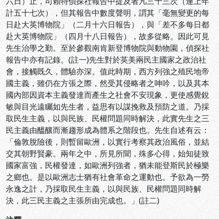
六日）止，司賴特偵探社報告中提及者凡三十三次（連上年
計五十七次），但其報告中數度聲明，謂其「毫無變更的每
日赴大英博物院」（二月十六日報告），與「差不多每日都
赴大英博物院」（四月十八日報告），故多從略。因此可見
先生治學之勤。至於參觀南肯新登博物院與動物園，偵探社
報告中亦有記錄。(註一)先生對於英美兩民主國家之政治社
會，接觸既久，體驗亦深。值此時期，西方列強之殖民地帝
國主義，雖仍在方張之際，然受其侵略者之呻吟，以及其本
國內部因資本主義發達而產生之社會不安現象，更使感覺銳
敏與目光遠矚如先生者，益思有以謀挽救及預防之道。乃採
取民生主義，以與民族、民權問題同時解決，此實先生之三
民主義由醞釀而漸趨形成為體系之階段也。先生自述有云：
「倫敦脫險後，則暫留歐洲，以實行考察其政治風俗，並結
交其朝野賢豪。兩年之中，所見所聞，殊多心得，始知徒致
國家富強，民權發達，如歐洲列強者，猶未能登斯民於極樂
之鄉也。是以歐洲志士猶有社會革命之運動也。予欲為一勞
永逸之計，乃採取民生主義，以與民族、民權問題同時解
決，此三民主義之主張所由完成也。」(註二)