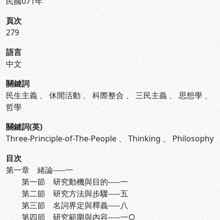
民國071年
頁次
279
語言
中文
關鍵詞
民生主義
、
休閒活動
、
科際整合
、
三民主義
、
思想學
、
哲學
關鍵詞(英)
Three-Principle-of-The-People
、
Thinking
、
Philosophy
目次
第一章 緒論-----一
第一節 研究動機與目的-----一
第二節 研究方法與步驟-----五
第三節 名詞界定與釋義-----八
第四節 研究範圍與內容-----一○