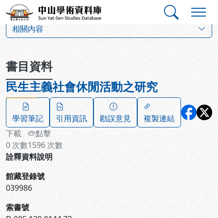
跳到主要內容
:::
:::
中山學術資料庫
:::
相關內容
書目資料
民生主義社會休閒活動之研究
學習筆記
引用資訊
勘誤意見
複製連結
下載
點擊
0
次數
1596
次數
詮釋資料說明
館藏登錄號
039986
索書號