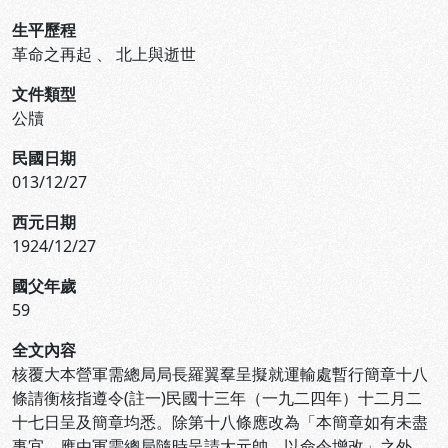
生平歷程
革命之再起
、
北上與逝世
文件類型
公牘
民國日期
013/12/27
西元日期
1924/12/27
國父年歲
59
全文內容
核覆大本營軍需總局局長羅翼羣呈擬就運輸處暫行簡章十八
條請衡核指遵令(註一)民國十三年（一九二四年）十二月二
十七日呈及簡章均悉。除第十八條應改為「本簡章如有未盡
事宜，應由軍需總局隨時呈請大元帥，以命令增改」之外，