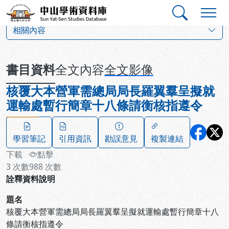
跳到主要內容
:::
:::
中山學術資料庫
:::
相關內容
書目資料
全文內容
全文影像
核覆大本營軍需總局局長羅翼羣呈擬就
運輸處暫行簡章十八條請衡核指遵令
學習筆記
引用資訊
勘誤意見
複製連結
下載
點擊
3
次數
988
次數
詮釋資料說明
題名
核覆大本營軍需總局局長羅翼羣呈擬就運輸處暫行簡章十八
條請衡核指遵令