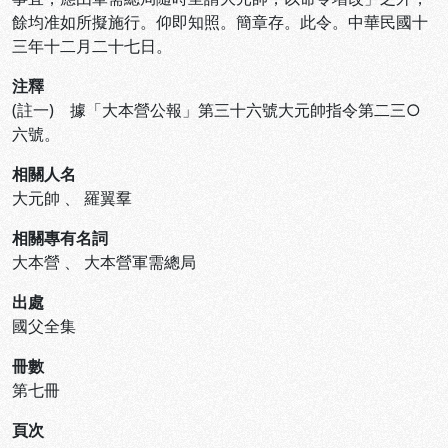
餘均准如所擬施行。仰即知照。簡章存。此令。中華民國十
三年十二月二十七日。
注釋
(註一) 據「大本營公報」第三十六號大元帥指令第二三○
六號。
相關人名
大元帥
、
羅翼羣
相關專有名詞
大本營
、
大本營軍需總局
出處
國父全集
冊數
第七冊
頁次