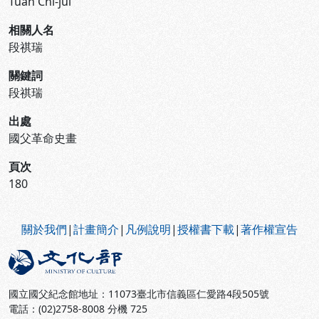
Tuan Chi-jui
相關人名
段祺瑞
關鍵詞
段祺瑞
出處
國父革命史畫
頁次
180
:::
關於我們
|
計畫簡介
|
凡例說明
|
授權書下載
|
著作權宣告
國立國父紀念館地址：11073臺北市信義區仁愛路4段505號
電話：(02)2758-8008 分機 725