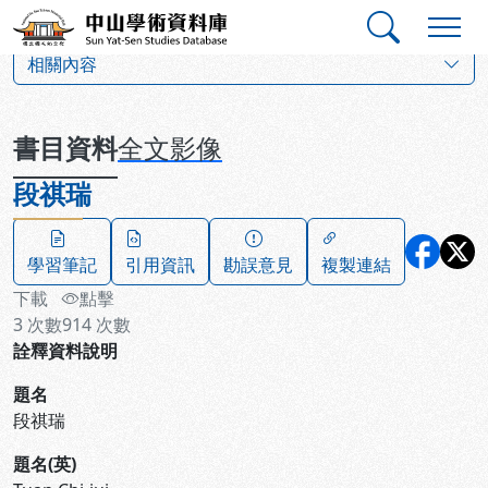
跳到主要內容
:::
:::
中山學術資料庫
:::
相關內容
書目資料
全文影像
段祺瑞
學習筆記
引用資訊
勘誤意見
複製連結
下載
點擊
3
次數
914
次數
詮釋資料說明
題名
段祺瑞
題名(英)