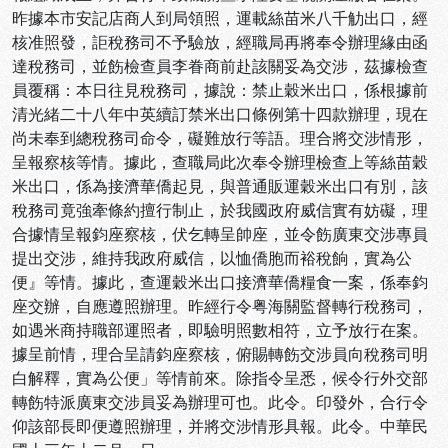
昨據本市安記店商人到局領照，運載絲苗米八千觔出口，經
核准照發，詎稅務司不予驗放，經職局再將奉令辦理緣由函
達稅務司，並飭檢查員李眷商前赴該關妥為交涉，茲據檢查
員覆稱：本日往見稅務司，據說：禁止穀米出口，係根據前
清光緒二十八年中英續訂禁米出口條例第十四款辦理，現在
尚未奉到總稅務司命令，礙難放行等語。理合將交涉情形，
呈報察核等情。據此，查職局此次奉令辦理檢查上等絲苗穀
米出口，係為接濟華僑起見，與普通販運穀米出口有別，該
稅務司竟強牽條約擅行制止，於我國政府威信實有妨礙，理
合據情呈報鈞座察核，伏乞轉呈帥座，並令飭廣東交涉專員
提出交涉，維持我政府威信，以恤僑胞而裕稅餉，實為公
便』等情。據此，查運穀米出口接濟華僑糧食一案，係奉鈞
座交辦，自應遵照辦理。昨經行令粤海關監督轉行稅務司，
如遇米商持職部運照者，即驗明照數相符，立予放行在案。
據呈前情，理合呈請鈞座察核，俯賜轉飭交涉員向稅務司明
白解釋，實為公便」等情前來。除指令呈悉，候令行外交部
轉飭特派廣東交涉員妥為辦理可也。此令。印發外，合行令
仰該部長即便遵照辦理，并將交涉情形具報。此令。中華民