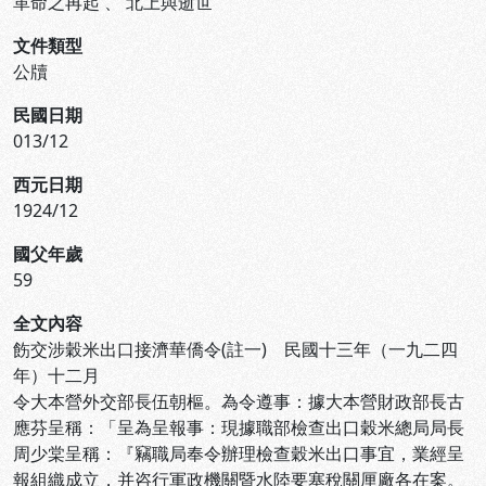
革命之再起
、
北上與逝世
文件類型
公牘
民國日期
013/12
西元日期
1924/12
國父年歲
59
全文內容
飭交涉穀米出口接濟華僑令(註一) 民國十三年（一九二四
年）十二月
令大本營外交部長伍朝樞。為令遵事：據大本營財政部長古
應芬呈稱：「呈為呈報事：現據職部檢查出口穀米總局局長
周少棠呈稱：『竊職局奉令辦理檢查穀米出口事宜，業經呈
報組織成立，并咨行軍政機關暨水陸要塞稅關厘廠各在案。