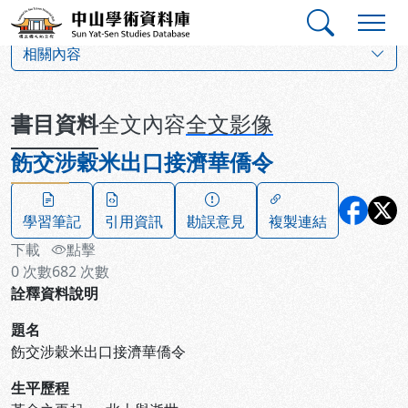
跳到主要內容
:::
:::
中山學術資料庫
:::
相關內容
書目資料
全文內容
全文影像
飭交涉穀米出口接濟華僑令
學習筆記
引用資訊
勘誤意見
複製連結
下載
點擊
0
次數
682
次數
詮釋資料說明
題名
飭交涉穀米出口接濟華僑令
生平歷程