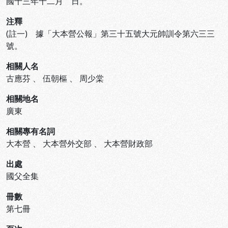
國十三年十二月 日。
注釋
(註一) 據「大本營公報」第三十五號大元帥訓令第六三三
號。
相關人名
古應芬
、
伍朝樞
、
周少棠
相關地名
廣東
相關專有名詞
大本營
、
大本營外交部
、
大本營財政部
出處
國父全集
冊數
第七冊