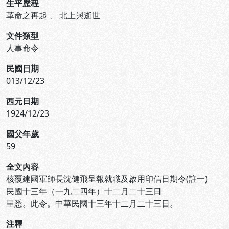
生平歷程
革命之再起
、
北上與逝世
文件類型
人事命令
民國日期
013/12/23
西元日期
1924/12/23
國父年歲
59
全文內容
核覆建國軍師長沈健飛呈報就職及啟用印信日期令(註一)
民國十三年（一九二四年）十二月二十三日
呈悉。此令。中華民國十三年十二月二十三日。
注釋