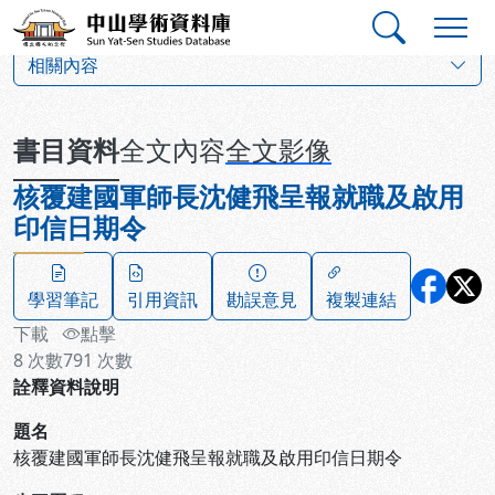
跳到主要內容
:::
:::
中山學術資料庫
:::
相關內容
書目資料
全文內容
全文影像
核覆建國軍師長沈健飛呈報就職及啟用
印信日期令
學習筆記
引用資訊
勘誤意見
複製連結
下載
點擊
8
次數
791
次數
詮釋資料說明
題名
核覆建國軍師長沈健飛呈報就職及啟用印信日期令