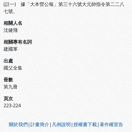
(註一) 據「大本營公報」第三十六號大元帥指令第二二八
七號。
相關人名
沈健飛
相關專有名詞
建國軍
出處
國父全集
冊數
第九冊
頁次
223-224
:::
關於我們
|
計畫簡介
|
凡例說明
|
授權書下載
|
著作權宣告