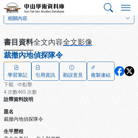
跳到主要內容
:::
:::
中山學術資料庫
:::
相關內容
書目資料
全文內容
全文影像
裁撤內地偵探隊令
學習筆記
引用資訊
勘誤意見
複製連結
下載
點擊
4
次數
465
次數
詮釋資料說明
題名
裁撤內地偵探隊令
生平歷程