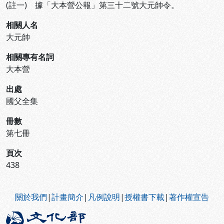
(註一) 據「大本營公報」第三十二號大元帥令。
相關人名
大元帥
相關專有名詞
大本營
出處
國父全集
冊數
第七冊
頁次
438
:::
關於我們
|
計畫簡介
|
凡例說明
|
授權書下載
|
著作權宣告