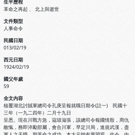
生平歷程
革命之再起
、
北上與逝世
文件類型
人事命令
民國日期
013/02/19
西元日期
1924/02/19
國父年歲
59
全文內容
核覆湖北討賊軍總司令孔庚呈報就職日期令(註一) 民國十
三年（一九二四年）二月十九日
呈悉。現在川戰方急，寇燄滋張，該總司令報國情殷，周仇
敵愾，務即淬勵部屬，會合川軍，早定川局，進規武漢，盡
軍人之天職，期革命之成功，本大元帥有厚望焉。此令。中