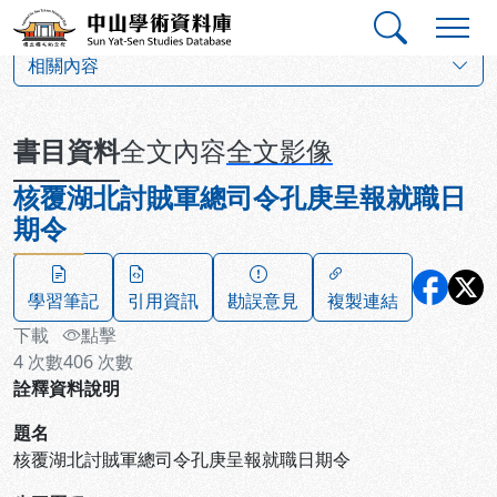
跳到主要內容
:::
:::
中山學術資料庫
:::
相關內容
書目資料
全文內容
全文影像
核覆湖北討賊軍總司令孔庚呈報就職日
期令
學習筆記
引用資訊
勘誤意見
複製連結
下載
點擊
4
次數
406
次數
詮釋資料說明
題名
核覆湖北討賊軍總司令孔庚呈報就職日期令