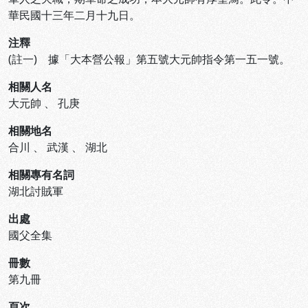
華民國十三年二月十九日。
注釋
(註一) 據「大本營公報」第五號大元帥指令第一五一號。
相關人名
大元帥
、
孔庚
相關地名
合川
、
武漢
、
湖北
相關專有名詞
湖北討賊軍
出處
國父全集
冊數
第九冊
頁次