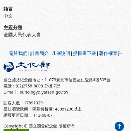
語言
中文
主題分類
全國人民代表大會
:::
關於我們
|
計畫簡介
|
凡例說明
|
授權書下載
|
著作權宣告
國立國父紀念館地址：11073臺北市信義區仁愛路4段505號
電話：(02)2758-8008 分機 725
E-mail：sunology@yatsen.gov.tw
訪客人數：
17891029
最佳瀏覽狀態：螢幕解析度1480x1200以上
網頁更新日期： 113-08-07
Copyright © 國立國父紀念館 版權所有