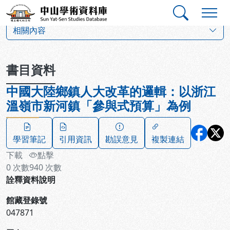
跳到主要內容
:::
:::
中山學術資料庫
:::
相關內容
書目資料
中國大陸鄉鎮人大改革的邏輯：以浙江
溫嶺市新河鎮「參與式預算」為例
學習筆記
引用資訊
勘誤意見
複製連結
下載
點擊
0
次數
940
次數
詮釋資料說明
館藏登錄號
047871