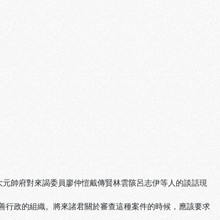
大元帥府對來謁委員廖仲愷戴傳賢林雲陔呂志伊等人的談話現
善行政的組織。將來諸君關於審查這種案件的時候，應該要求