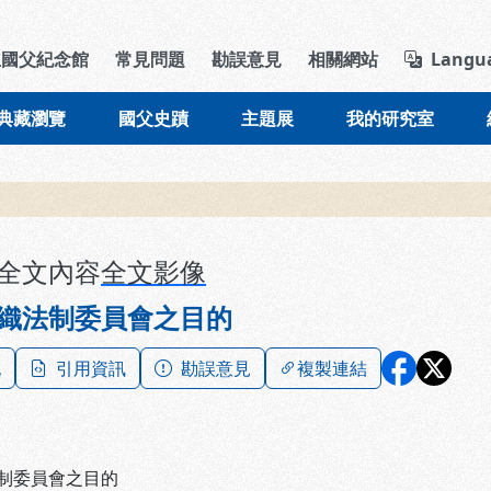
導覽列區塊
立國父紀念館
常見問題
勘誤意見
相關網站
Langu
典藏瀏覽
國父史蹟
主題展
我的研究室
全文內容
全文影像
織法制委員會之目的
記
引用資訊
勘誤意見
複製連結
制委員會之目的