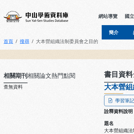
跳到主要內容
:::
:::
中山學術資料庫
網站導覽
國
簡介
首頁
搜尋
大本營組織法制委員會之目的
:::
書目資料
相關期刊
相關論文
熱門點閱
大本營組
查無資料
學習筆
詮釋資料說明
題名
大本營組織法