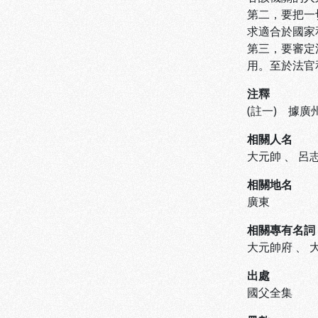
第二，要把一
求適合於國家
第三，要審定
用。至於法官
注釋
(註一) 據
相關人名
大元帥
、
呂
相關地名
廣東
相關專有名詞
大元帥府
、
出處
國父全集