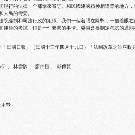
切現行的法律，全部拿來審訂。和民國建國精神相違背的地方，
和人民的需要。
法院編制和司法行政的組織。我們一個着眼在除弊，一個着眼在
和律師的考試，也是一件要緊的事情。委員會要制定考試的通則
廣州「民國日報」（民國十三年四月十九日）「法制改革之帥座政
志伊
、
林雲陔
、
廖仲愷
、
戴傳賢
大本營