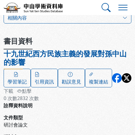
跳到主要內容
:::
:::
中山學術資料庫
:::
相關內容
書目資料
十九世紀西方民族主義的發展對孫中山
的影響
學習筆記
引用資訊
勘誤意見
複製連結
下載
點擊
0
次數
2832
次數
詮釋資料說明
文件類型
研討會論文