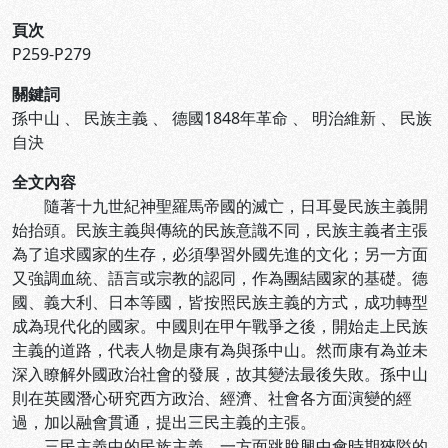
頁次
P259-P279
關鍵詞
孫中山
、
民族主義
、
德國1848年革命
、
明治維新
、
民族
自決
全文內容
隨著十九世紀神聖羅馬帝國的滅亡，日耳曼民族主義開
始抬頭。民族主義與傳統的民族意識不同，民族主義者主張
為了追求國家的生存，必須學習外國先進的文化；另一方面
又強調血統、語言或宗教的認同，作為團結國家的基礎。德
國、義大利、日本等國，皆按照民族主義的方式，成功轉型
成為現代化的國家。中國則在甲午戰爭之後，開始走上民族
主義的道路，代表人物是康有為與孫中山。然而康有為並未
深入瞭解外國政治社會的發展，故其變法最後失敗。孫中山
則在英國潛心研究西方政治、經濟、社會各方面演變的經
過，加以融會貫通，提出三民主義的主張。
三民主義中的民族主義，一方面跳脫興中會時期狹隘的