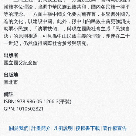
漢族本位理論，強調中華民族五族共和，國內各民族一律平
等的理念。一方面主張中國文化要去蕪存菁，並學習外國先
進的文化，以建設中國。此外，孫中山的民族主義更強調扶
助弱小民族，「濟弱扶傾」，與現在國際社會主張「民族自
決」的原則相通，可見孫中山民族主義的理論，即使在二十
一世紀，仍然值得國際社會參考與研究。
出版者
國立國父紀念館
出版地
臺北市
備註
ISBN: 978-986-05-1266-3(平裝)
GPN: 1010502821
:::
關於我們
|
計畫簡介
|
凡例說明
|
授權書下載
|
著作權宣告