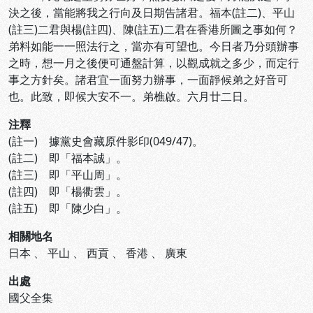
決之後，當能將我之行向及日期告諸君。福本(註二)、平山
(註三)二君與楊(註四)、陳(註五)二君在香港所圖之事如何？
弟料如能一一照法行之，當亦有可望也。今日者乃分頭辦事
之時，想一月之後便可通盤計算，以觀成就之多少，而定行
事之方針矣。諸君宜一面努力辦事，一面靜候弟之好音可
也。此致，即候大安不一。弟樵啟。六月廿二日。
注釋
(註一) 據黨史會藏原件影印(049/47)。
(註二) 即「福本誠」。
(註三) 即「平山周」。
(註四) 即「楊衢雲」。
(註五) 即「陳少白」。
相關地名
日本
、
平山
、
西貢
、
香港
、
廣東
出處
國父全集