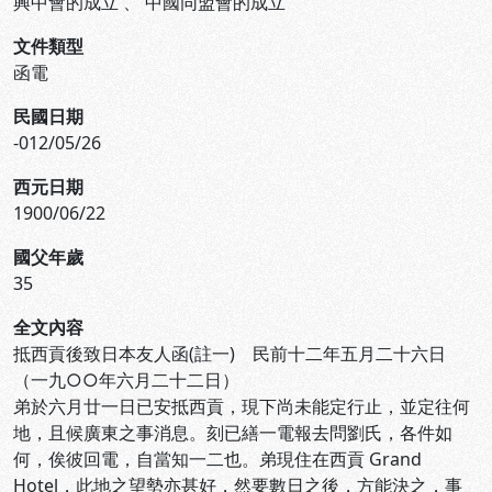
興中會的成立
、
中國同盟會的成立
文件類型
函電
民國日期
-012/05/26
西元日期
1900/06/22
國父年歲
35
全文內容
抵西貢後致日本友人函(註一) 民前十二年五月二十六日
（一九○○年六月二十二日）
弟於六月廿一日已安抵西貢，現下尚未能定行止，並定往何
地，且候廣東之事消息。刻已繕一電報去問劉氏，各件如
何，俟彼回電，自當知一二也。弟現住在西貢 Grand
Hotel，此地之望勢亦甚好，然要數日之後，方能決之，事