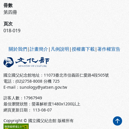
冊數
第四冊
頁次
018-019
:::
關於我們
|
計畫簡介
|
凡例說明
|
授權書下載
|
著作權宣告
國立國父紀念館地址：11073臺北市信義區仁愛路4段505號
電話：(02)2758-8008 分機 725
E-mail：sunology@yatsen.gov.tw
訪客人數：
17967949
最佳瀏覽狀態：螢幕解析度1480x1200以上
網頁更新日期： 113-08-07
Copyright © 國立國父紀念館 版權所有