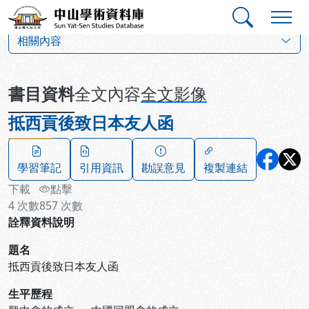
跳到主要內容
:::
:::
中山學術資料庫
:::
相關內容
書目資料
全文內容
全文影像
抵西貢後致日本友人函
學習筆記
引用資訊
勘誤意見
複製連結
下載
點擊
4
次數
857
次數
詮釋資料說明
題名
抵西貢後致日本友人函
生平歷程