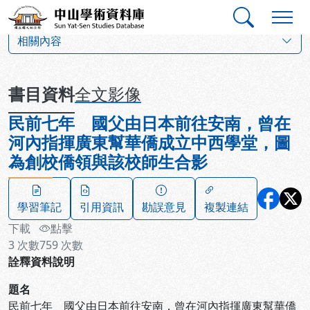
跳到主要內容
:::
:::
中山學術資料庫
:::
相關內容
書目資料
全文影像
民前七年 國父由日本前往安南，曾在
河內指揮廣東幫華僑成立中西學堂，圖
為創校僑領與該校師生合影
學習筆記
引用資訊
勘誤意見
複製連結
下載
點擊
3
次數
759
次數
詮釋資料說明
題名
民前七年 國父由日本前往安南，曾在河內指揮廣東幫華僑