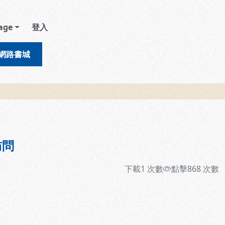
age
登入
網路書城
訪問
下載
1
次數
點擊
868
次數