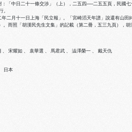
毓澍：「中日二十一條交涉」（上），二五四──二五五頁，民國
行。
國二年二月十一日上海「民立報」。「宮崎滔天年譜」說還有山田
）。而照「胡漢民先生文集」的記載（第二冊，五三九頁），胡
炯
、
宋耀如
、
袁華選
、
馬君武
、
澁澤榮一
、
戴天仇
、
日本