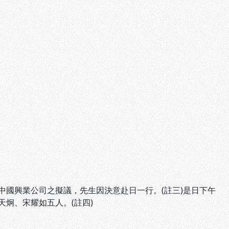
國興業公司之擬議，先生因決意赴日一行。(註三)是日下午
炯、宋耀如五人。(註四)