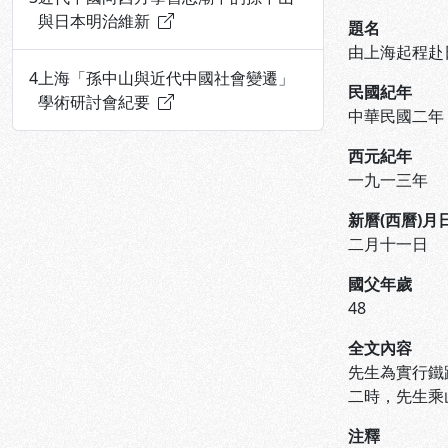
與日本明治維新
題名
由上海起程赴
4
上海「孫中山與近代中國社會變遷」
民國紀年
學術研討會紀要
中華民國二年
西元紀年
一九一三年
新曆(西曆)月
二月十一日
國父年歲
48
全文內容
先生為實行鐵
二時，先生乘
注釋