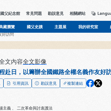
導覽列區塊
立國父紀念館
常見問題
勘誤意見
相關網站
Langu
典藏瀏覽
國父史蹟
主題展
我的研究室
友好訪問
全文內容
全文影像
程赴日，以籌辦全國鐵路全權名義作友好
記
引用資訊
勘誤意見
複製連結
揚主義
、
二次革命與討袁護法