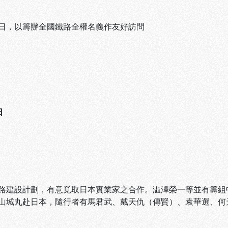
日，以籌辦全國鐵路全權名義作友好訪問
日
路建設計劃，有意覓取日本實業家之合作。澁澤榮一等並有籌組中
山城丸赴日本，隨行者有馬君武、戴天仇（傳賢）、袁華選、何天