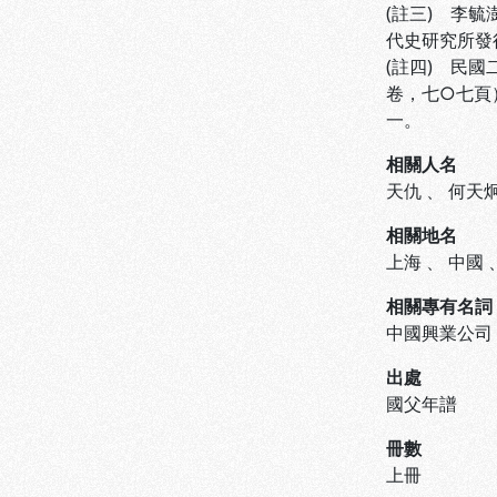
(註三) 李
代史研究所發
(註四) 民
卷，七○七頁
一。
相關人名
天仇
、
何天
相關地名
上海
、
中國
相關專有名詞
中國興業公司
出處
國父年譜
冊數
上冊