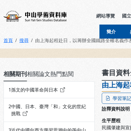
跳到主要內容
:::
:::
中山學術資料庫
網站導覽
國
簡介
首頁
搜尋
由上海起程赴日，以籌辦全國鐵路全權名義作
:::
書目資料
相關期刊
相關論文
熱門點閱
由上海起
1
孫文的中國革命與日本
學習筆
2
中國、日本、臺灣「和」文化的世紀
詮釋資料說明
挑戰
生平歷程
民國肇建與宣
3
近代中國向西方學習思潮中的孫中山