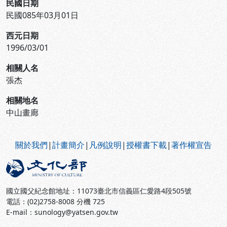
民國日期
民國085年03月01日
西元日期
1996/03/01
相關人名
張杰
相關地名
中山畫廊
:::
關於我們
|
計畫簡介
|
凡例說明
|
授權書下載
|
著作權宣告
國立國父紀念館地址：11073臺北市信義區仁愛路4段505號
電話：(02)2758-8008 分機 725
E-mail：sunology@yatsen.gov.tw