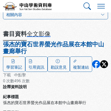
跳到主要內容
:::
:::
中山學術資料庫
:::
相關內容
書目資料
全文影像
張杰的寶石世界螢光作品展在本館中山
畫廊舉行
學習筆記
引用資訊
勘誤意見
複製連結
下載
點擊
0
次數
496
次數
詮釋資料說明
紀事標題
張杰的寶石世界螢光作品展在本館中山畫廊舉行