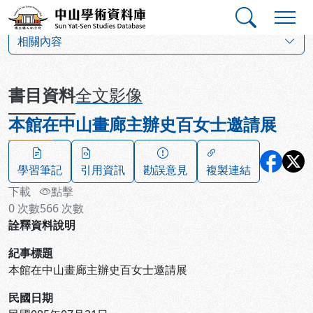
跳到主要內容
:::
:::
中山學術資料庫
:::
相關內容
書目資料
全文影像
本館在中山畫廊主辦史百女士邀請展
學習筆記
引用資訊
勘誤意見
複製連結
下載
點擊
0
次數
566
次數
詮釋資料說明
紀事標題
本館在中山畫廊主辦史百女士邀請展
民國日期