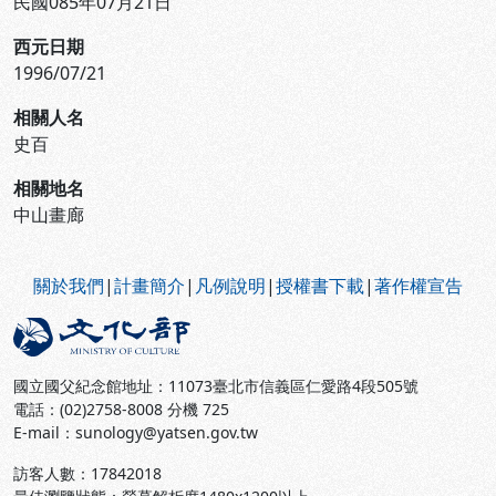
民國085年07月21日
西元日期
1996/07/21
相關人名
史百
相關地名
中山畫廊
:::
關於我們
|
計畫簡介
|
凡例說明
|
授權書下載
|
著作權宣告
國立國父紀念館地址：11073臺北市信義區仁愛路4段505號
電話：(02)2758-8008 分機 725
E-mail：sunology@yatsen.gov.tw
訪客人數：
17842018