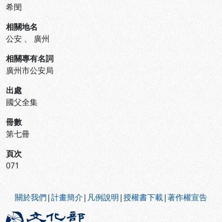
希閔
相關地名
公安
、
廣州
相關專有名詞
廣州市公安局
出處
國父全集
冊數
第七冊
頁次
071
:::
關於我們
|
計畫簡介
|
凡例說明
|
授權書下載
|
著作權宣告