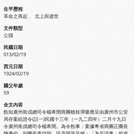
生平歷程
革命之再起
、
北上與逝世
文件類型
公牘
民國日期
013/02/19
西元日期
1924/02/19
國父年歲
59
全文內容
飭知廣州衛戍總司令楊希閔商團槍枝彈藥應呈由廣州市公安
局存案給證令(註一)民國十三年（一九二四年）二月十九日
令廣州衛戍總司令楊希閔。為令飭事：案據粤省商團正團長
陳廉伯、副團長李頌韶、區克明等呈稱：「為呈請事：前准