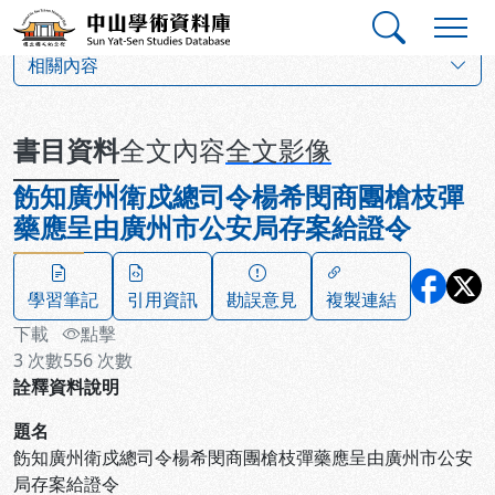
跳到主要內容
:::
:::
中山學術資料庫
:::
相關內容
書目資料
全文內容
全文影像
飭知廣州衛戍總司令楊希閔商團槍枝彈
藥應呈由廣州市公安局存案給證令
學習筆記
引用資訊
勘誤意見
複製連結
下載
點擊
3
次數
556
次數
詮釋資料說明
題名
飭知廣州衛戍總司令楊希閔商團槍枝彈藥應呈由廣州市公安
局存案給證令