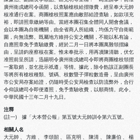
廣州衛戍總司令函開，以查驗槍枝給摺徵費，經呈奉大元帥
核准通行在案。商團槍枝照案應由敝部給證查驗，如款項充
裕，即請照章繳納等由。當經本團召集全體同人開會會議，
僉以本團為自衛機關，由全省商人所組織，均係力守自衛範
圍，向無流弊。既屬地方維持公安之機關，不能以私有論，
自應照章免予查驗繳費，經於二月一日將本團萬難領摺緣
由，呈請鈞座察核在案。惟未奉批示，用再凟陳清聽，伏乞
准照前呈所請，迅賜明令廣州衛戍總司令即將商團槍枝領摺
一案取銷，並乞批示祇遵」等情。據此，除令飭該正副團長
等將所有槍枝種類、號碼、枝數暨子彈粒數造冊，呈由廣州
市公安局存案給證，仍隨時受公安局檢查以防流弊外，合行
令仰該總司令即便遵照，免予查驗收費，以順商情。此令。
中華民國十三年二月十九日。
注釋
(註一) 據「大本營公報」第五號大元帥訓令第六五號。
相關人名
大元帥
、
方維
、
李頌韶
、
區克明
、
陳清
、
陳廉伯
、
楊