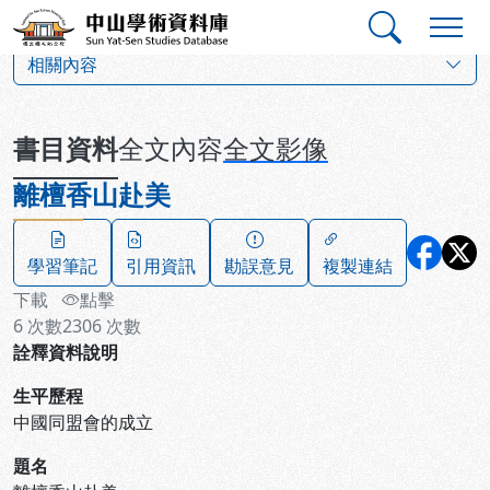
跳到主要內容
:::
:::
中山學術資料庫
:::
相關內容
書目資料
全文內容
全文影像
離檀香山赴美
學習筆記
引用資訊
勘誤意見
複製連結
下載
點擊
6
次數
2306
次數
詮釋資料說明
生平歷程
中國同盟會的成立
題名