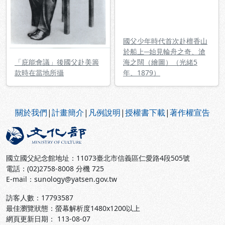
國父少年時代首次赴檀香山
於船上─始見輪舟之奇、滄
「庇能會議」後國父赴美籌
海之闊（繪圖）（光緒5
款時在當地所攝
年、1879）
:::
關於我們
|
計畫簡介
|
凡例說明
|
授權書下載
|
著作權宣告
國立國父紀念館地址：11073臺北市信義區仁愛路4段505號
電話：(02)2758-8008 分機 725
E-mail：sunology@yatsen.gov.tw
訪客人數：
17793587
最佳瀏覽狀態：螢幕解析度1480x1200以上
網頁更新日期： 113-08-07