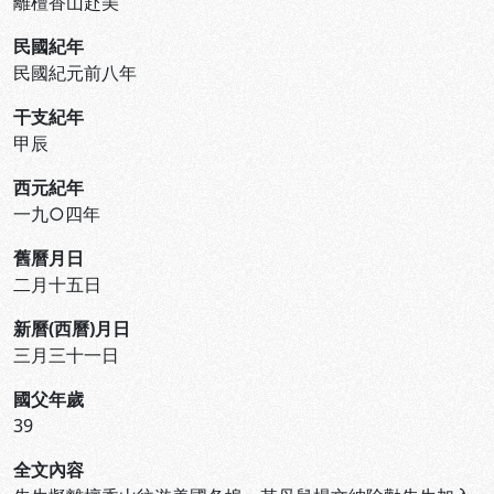
離檀香山赴美
民國紀年
民國紀元前八年
干支紀年
甲辰
西元紀年
一九○四年
舊曆月日
二月十五日
新曆(西曆)月日
三月三十一日
國父年歲
39
全文內容