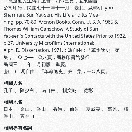
「孫逸仙先生傳」上冊，四○三頁，遠東圖書
公司印行，民國七十一年十一月，臺北。及轉引Lyon
Sharman, Sun Yat-sen: His Life and Its Mea-
ning, pp. 70-80, Arcnon Books, Conn, U. S. A, 1965 &
Thomas William Ganschow, A Study of Sun
Yat-sen's Contacts with the United States Prior to 1922,
p.27, University Microfilms International;
A ph. D. Dissertation, 1971,；馮自由：「革命逸史」第二
集，一○七──一○八頁，商務印書館發行，
民國三十二年二月初版，重慶。
(註二) 馮自由：「革命逸史」第二集，一○八頁。
相關人名
孔子
、
陳少白
、
馮自由
、
楊文納
、
德彰
相關地名
日本
、
金山
、
香山
、
香港
、
倫敦
、
夏威夷
、
高麗
、
檀
香山
、
舊金山
相關專有名詞