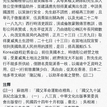
先生擬離檀香山往遊美國各埠，其母舅楊文納除勸先生加入
致公堂俾獲協助外，並建議應先領得夏威夷出生證，申請美
國護照，以策旅行安全，先生頗不謂然，經楊再三剖析，且
舉孔子微服過宋、伍員喬裝出關為例，以及光緒二十二年
（一八九六）西行時清吏跟踪，演成倫敦蒙難痛苦教訓，德
彰公同表贊成，先生卒從其言，乃由德彰公轉託年長同鄉數
人，向茂宜島當局代為證明，正月二十三日（三月九日）取
得夏威夷土生證明，二十七日（十三日）在當地法院宣誓，
領到美國島居人民持用的護照，是日，搭高麗船(S. S.
Korea)啟程赴舊金山，前往美國本土。時德彰公經營之牧
場，受夏威夷土地法之限制，經濟情況大不如前，對先生此
行不能多所供給，僅贈名貴龍涎香一枝，以備途中乏資時之
用。(註一)行前致書陳少白、馮自由，促其在香港、日本二
地多寄文稿於「隆記報」，以助革命黨之聲勢。(註二)
注釋
(註一) 蘇德用：「國父革命運動在檀島」（「國父九十誕
辰紀念論文集」（一），八三頁，中華文化出版事業委員
會出版發行，民國四十四年十月初版，臺北）；吳相湘：