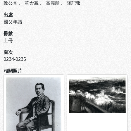
致公堂
、
革命黨
、
高麗船
、
隆記報
出處
國父年譜
冊數
上冊
頁次
0234-0235
相關照片