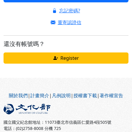
忘記密碼?
重寄認證信
還沒有帳號嗎？
Register
:::
關於我們
|
計畫簡介
|
凡例說明
|
授權書下載
|
著作權宣告
國立國父紀念館地址：11073臺北市信義區仁愛路4段505號
電話：(02)2758-8008 分機 725