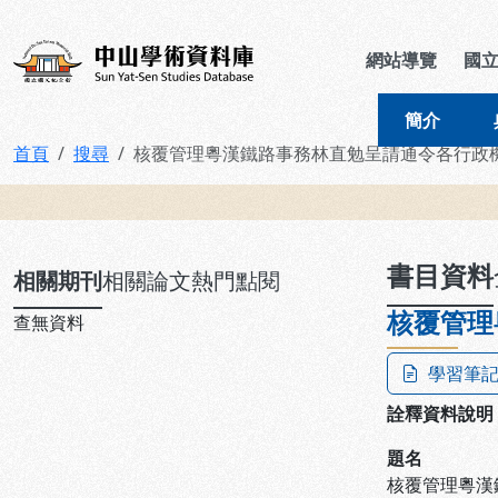
跳到主要內容
:::
:::
中山學術資料庫
網站導覽
國
簡介
首頁
搜尋
核覆管理粵漢鐵路事務林直勉呈請通令各行政
:::
書目資料
相關期刊
相關論文
熱門點閱
核覆管理
查無資料
學習筆
詮釋資料說明
題名
核覆管理粵漢