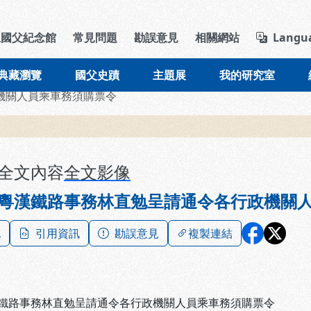
導覽列區塊
立國父紀念館
常見問題
勘誤意見
相關網站
Langu
典藏瀏覽
國父史蹟
主題展
我的研究室
機關人員乘車務須購票令
全文內容
全文影像
粵漢鐵路事務林直勉呈請通令各行政機關
記
引用資訊
勘誤意見
複製連結
鐵路事務林直勉呈請通令各行政機關人員乘車務須購票令