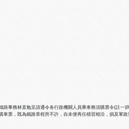
鐵路事務林直勉呈請通令各行政機關人員乘車務須購票令(註一)
購車票，既為鐵路章程所不許，自未便再任積習相沿，損及軍政