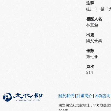
注釋
(註一) 據
相關人名
林直勉
出處
國父全集
冊數
第七冊
頁次
514
:::
關於我們
|
計畫簡介
|
凡例說明
國立國父紀念館地址：11073臺
505號