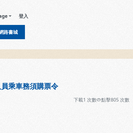
age
登入
網路書城
人員乘車務須購票令
下載
1
次數
點擊
805
次數