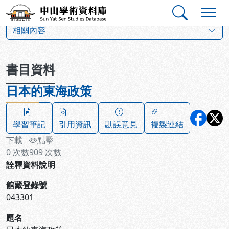
跳到主要內容
:::
:::
中山學術資料庫
:::
相關內容
書目資料
日本的東海政策
學習筆記
引用資訊
勘誤意見
複製連結
下載
點擊
0
次數
909
次數
詮釋資料說明
館藏登錄號
043301
題名