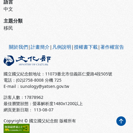
語言
中文
主題分類
移民
:::
關於我們
|
計畫簡介
|
凡例說明
|
授權書下載
|
著作權宣告
國立國父紀念館地址：11073臺北市信義區仁愛路4段505號
電話：(02)2758-8008 分機 725
E-mail：sunology@yatsen.gov.tw
訪客人數：
17878962
最佳瀏覽狀態：螢幕解析度1480x1200以上
網頁更新日期： 113-08-07
Copyright © 國立國父紀念館 版權所有