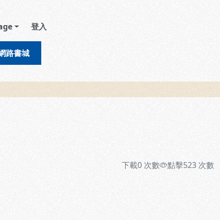
age
登入
網路書城
下載
0
次數
點擊
523
次數