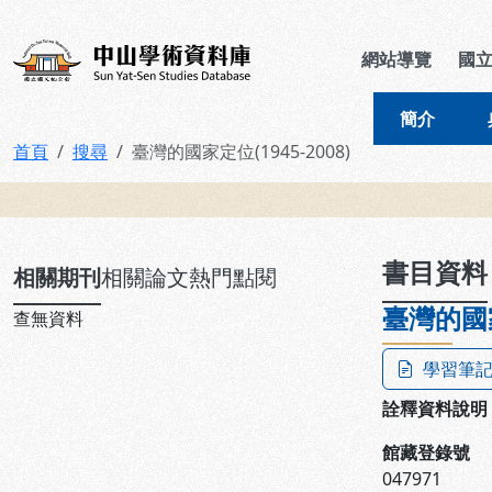
跳到主要內容
:::
:::
中山學術資料庫
網站導覽
國
簡介
首頁
搜尋
臺灣的國家定位(1945-2008)
:::
書目資料
相關期刊
相關論文
熱門點閱
臺灣的國家
查無資料
學習筆
詮釋資料說明
館藏登錄號
047971