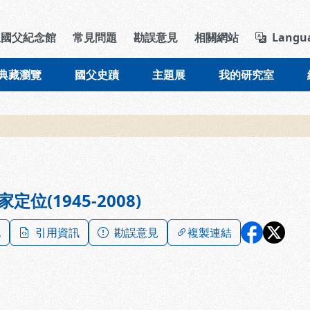
導覽列區塊
立國父紀念館
常見問題
勘誤意見
相關網站
Langu
典藏瀏覽
國父史蹟
主題展
我的研究室
定位(1945-2008)
記
引用資訊
勘誤意見
複製連結