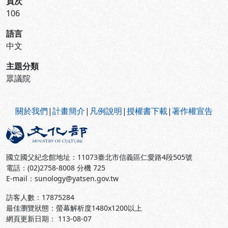
頁次
106
語言
中文
主題分類
眾議院
:::
關於我們
|
計畫簡介
|
凡例說明
|
授權書下載
|
著作權宣告
國立國父紀念館地址：11073臺北市信義區仁愛路4段505號
電話：(02)2758-8008 分機 725
E-mail：sunology@yatsen.gov.tw
訪客人數：
17875284
最佳瀏覽狀態：螢幕解析度1480x1200以上
網頁更新日期： 113-08-07