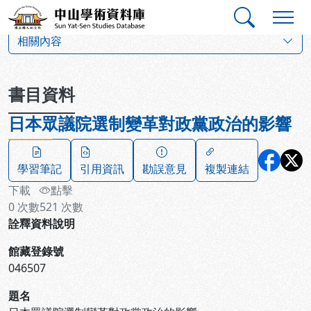
跳到主要內容
:::
:::
中山學術資料庫
:::
相關內容
書目資料
日本眾議院選制變革對政黨政治的影響
學習筆記
引用資訊
勘誤意見
複製連結
下載
點擊
0
次數
521
次數
詮釋資料說明
館藏登錄號
046507
題名