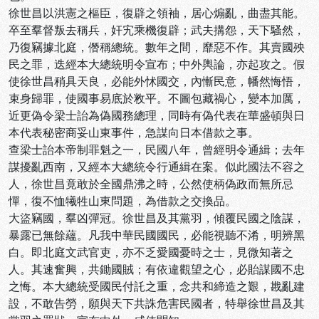
徐世昌以洪憲之樞臣，復辟之領袖，居心煽亂，曲盡其能。
卒至羣督叛去稱兵，奸宄乘機復辟；武夫搆怨，天下騷然，
乃復竊據北庭，僭稱總統。數年之間，靡惡不作。其賣國殃
民之罪，迭經本大總統明令宣布；中外輿論，亦起攻之。假
使徐世昌稍具天良，必能外怵國交，內慚民意，幡然悔悟，
束身歸罪，使國事易底於敉平。不圖包藏禍心，變本加厲，
近更偽令梁士詒為偽國務總理，同時有偽代表在華盛頓與日
本代表秘密商妥山東事件，急謀向日本借款之事。
查梁士詒本帝制罪魁之一，民國八年，曾經明令通緝；去年
謀擾亂西南，又經本大總統令行通緝在案。似此國法不容之
人，徐世昌竟敢於全國鼎沸之時，公然使柄偽政而無所忌
憚，復不恤犧牲山東問題，為借款之交換品。
大盜竊國，羣凶彈冠。徐世昌及其黨羽，傾覆民國之陰謀，
暴露已無餘蘊。凡我中華民國國民，必能視聽不淆，明辨黑
白。即北庭文武官吏，亦不乏愛國憂時之士，見微知著之
人。其速奮興，共鋤國賊；有依違觀望之心，必貽謀國不忠
之悔。本大總統受國民付託之重，念共和締造之艱，戡亂建
設，不敢告勞，願與天下共誅危害民國者，特舉徐世昌及其