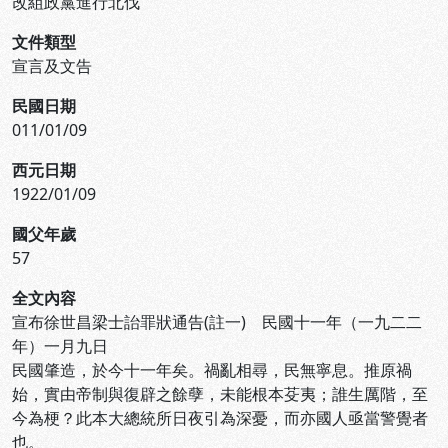
改組政黨進行北伐
文件類型
宣言及文告
民國日期
011/01/09
西元日期
1922/01/09
國父年歲
57
全文內容
宣布徐世昌梁士詒罪狀通告(註一) 民國十一年（一九二二
年）一月九日
民國肇造，於今十一年矣。禍亂相尋，民無寧息。推原禍
始，實由帝制與復辟之餘孽，未能根本芟夷；誰生厲階，至
今為梗？此本大總統所日夜引為深憂，而亦國人亟當警覺者
也。