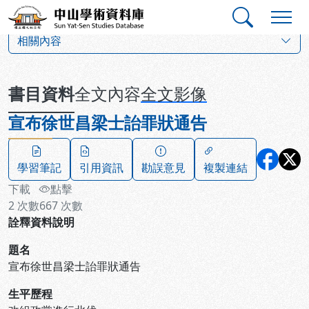
跳到主要內容
:::
:::
中山學術資料庫
:::
相關內容
書目資料
全文內容
全文影像
宣布徐世昌梁士詒罪狀通告
學習筆記
引用資訊
勘誤意見
複製連結
下載
點擊
2
次數
667
次數
詮釋資料說明
題名
宣布徐世昌梁士詒罪狀通告
生平歷程