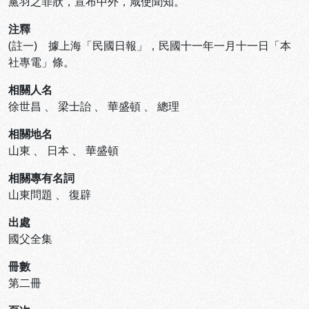
黨羽之罪狀，宣布中外，咸使聞知。
注釋
(註一) 據上海「民國日報」，民國十一年一月十一日「本
社專電」條。
相關人名
徐世昌
、
梁士詒
、
華盛頓
、
總理
相關地名
山東
、
日本
、
華盛頓
相關專有名詞
山東問題
、
復辟
出處
國父全集
冊數
第二冊