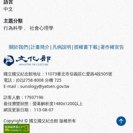
語言
中文
主題分類
行為科學
、
社會心理學
:::
關於我們
|
計畫簡介
|
凡例說明
|
授權書下載
|
著作權宣告
國立國父紀念館地址：11073臺北市信義區仁愛路4段505號
電話：(02)2758-8008 分機 725
E-mail：sunology@yatsen.gov.tw
訪客人數：
17937196
最佳瀏覽狀態：螢幕解析度1480x1200以上
網頁更新日期： 113-08-07
Copyright © 國立國父紀念館 版權所有