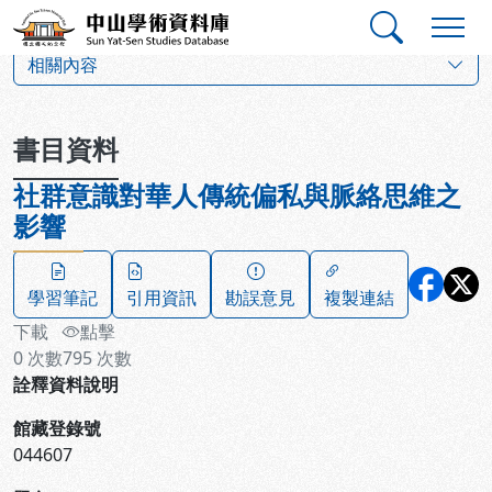
跳到主要內容
:::
:::
中山學術資料庫
:::
相關內容
書目資料
社群意識對華人傳統偏私與脈絡思維之
影響
學習筆記
引用資訊
勘誤意見
複製連結
下載
點擊
0
次數
795
次數
詮釋資料說明
館藏登錄號
044607