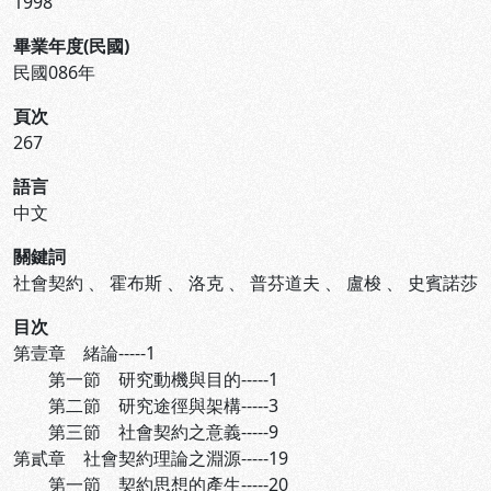
1998
畢業年度(民國)
民國086年
頁次
267
語言
中文
關鍵詞
社會契約
、
霍布斯
、
洛克
、
普芬道夫
、
盧梭
、
史賓諾莎
目次
第壹章 緒論-----1
第一節 研究動機與目的-----1
第二節 研究途徑與架構-----3
第三節 社會契約之意義-----9
第貳章 社會契約理論之淵源-----19
第一節 契約思想的產生-----20