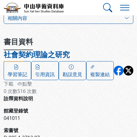
跳到主要內容
:::
:::
中山學術資料庫
:::
相關內容
書目資料
社會契約理論之研究
學習筆記
引用資訊
勘誤意見
複製連結
下載
點擊
0
次數
516
次數
詮釋資料說明
館藏登錄號
041011
索書號