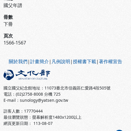
國父年譜
冊數
下冊
頁次
1566-1567
:::
關於我們
|
計畫簡介
|
凡例說明
|
授權書下載
|
著作權宣告
國立國父紀念館地址：11073臺北市信義區仁愛路4段505號
電話：(02)2758-8008 分機 725
E-mail：sunology@yatsen.gov.tw
訪客人數：
17770444
最佳瀏覽狀態：螢幕解析度1480x1200以上
網頁更新日期： 113-08-07