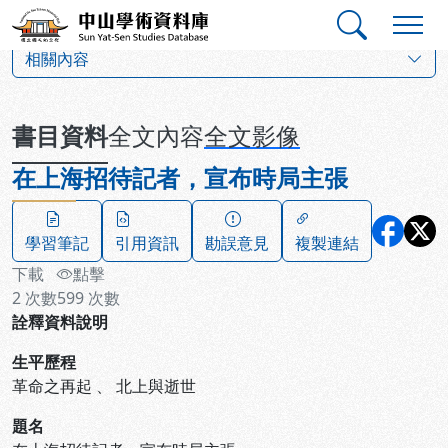
跳到主要內容
:::
:::
中山學術資料庫
:::
相關內容
書目資料
全文內容
全文影像
在上海招待記者，宣布時局主張
學習筆記
引用資訊
勘誤意見
複製連結
下載
點擊
2
次數
599
次數
詮釋資料說明
生平歷程
革命之再起
、
北上與逝世
題名