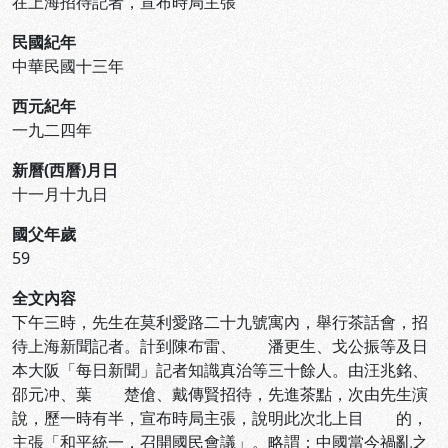
在上海招待記者，宣布時局主張
民國紀年
中華民國十三年
西元紀年
一九二四年
新曆(西曆)月日
十一月十九日
國父年歲
59
全文內容
下午三時，先生在莫利愛路二十九號寓內，舉行茶話會，招
待上海新聞記者。計到陳布雷、 潘更生、戈公振等及日
本大阪「每日新聞」記者知識真治等三十餘人。由汪兆銘、
邵元冲、葉 楚傖、戴傳賢招待，先進茶點，次由先生演
說，歷一時有半，宣布時局主張，說明此次北上目 的，
主張「和平統一，召開國民會議」。略謂：中國當今禍亂之