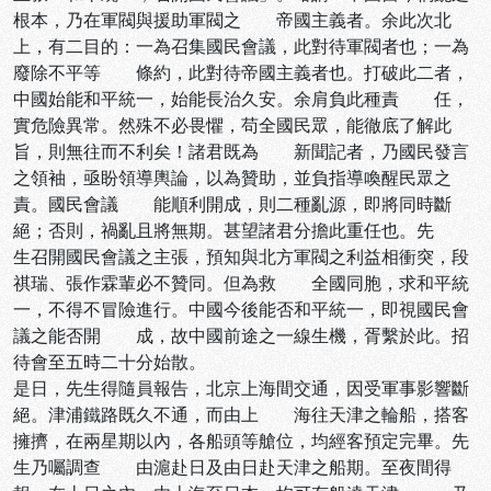
根本，乃在軍閥與援助軍閥之 帝國主義者。余此次北
上，有二目的：一為召集國民會議，此對待軍閥者也；一為
廢除不平等 條約，此對待帝國主義者也。打破此二者，
中國始能和平統一，始能長治久安。余肩負此種責 任，
實危險異常。然殊不必畏懼，苟全國民眾，能徹底了解此
旨，則無往而不利矣！諸君既為 新聞記者，乃國民發言
之領袖，亟盼領導輿論，以為贊助，並負指導喚醒民眾之
責。國民會議 能順利開成，則二種亂源，即將同時斷
絕；否則，禍亂且將無期。甚望諸君分擔此重任也。先
生召開國民會議之主張，預知與北方軍閥之利益相衝突，段
祺瑞、張作霖輩必不贊同。但為救 全國同胞，求和平統
一，不得不冒險進行。中國今後能否和平統一，即視國民會
議之能否開 成，故中國前途之一線生機，胥繫於此。招
待會至五時二十分始散。
是日，先生得隨員報告，北京上海間交通，因受軍事影響斷
絕。津浦鐵路既久不通，而由上 海往天津之輪船，搭客
擁擠，在兩星期以內，各船頭等艙位，均經客預定完畢。先
生乃囑調查 由滬赴日及由日赴天津之船期。至夜間得