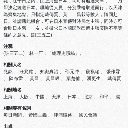
報，在十日之內，由上海至日本，均可有船達天津， 乃
即決定繞道日本。囑隨從人員，分別乘輪取道而行，以天津
為齊集地點。只指定戴傳賢、黃 昌穀等數人，隨同赴
日。並謂藉此機會，可在日本宣傳對時局之主張，同時亦可
會晤日本舊 友，並徵求日本國民對己所主張廢除不平等
條約之意見。(註三五二)
注釋
(註三五二) 林一厂：「總理史蹟稿」。
相關人名
兆銘
、
汪兆銘
、
知識真治
、
邵元冲
、
段祺瑞
、
張作霖
、
陳布雷
、
黃昌
、
黃昌穀
、
葉楚傖
、
潘更生
、
戴傳賢
相關地名
上海
、
大阪
、
中國
、
天津
、
日本
、
北京
、
和平
、
滬
相關專有名詞
每日新聞
、
帝國主義
、
津浦鐵路
、
國民會議
出處