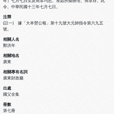
年）七月七日呈及簡章均悉。准如所擬辦理。簡章存。此
令。中華民國十三年七月七日。
注釋
(註一) 據「大本營公報」第十九號大元帥指令第六九五
號。
相關人名
鄭洪年
相關地名
廣東
相關專有名詞
廣東財政廳
出處
國父全集
冊數
第七冊