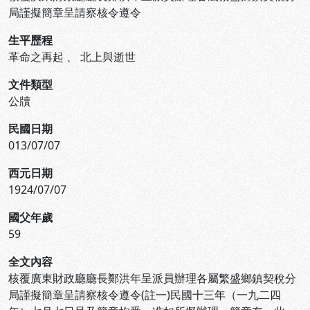
局謹擬簡章呈請察核令遵令
生平歷程
革命之再起
、
北上與逝世
文件類型
公牘
民國日期
013/07/07
西元日期
1924/07/07
國父年歲
59
全文內容
核覆廣東財政廳廳長鄭洪年呈派員辦理各屬繁盛鄉鎮契稅分
局謹擬簡章呈請察核令遵令(註一)民國十三年（一九二四