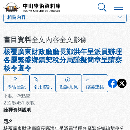
跳到主要內容
:::
:::
中山學術資料庫
:::
相關內容
書目資料
全文內容
全文影像
核覆廣東財政廳廳長鄭洪年呈派員辦理
各屬繁盛鄉鎮契稅分局謹擬簡章呈請察
核令遵令
學習筆記
引用資訊
勘誤意見
複製連結
下載
點擊
2
次數
451
次數
詮釋資料說明
題名
核覆廣東財政廳廳長鄭洪年呈派員辦理各屬繁盛鄉鎮契稅分